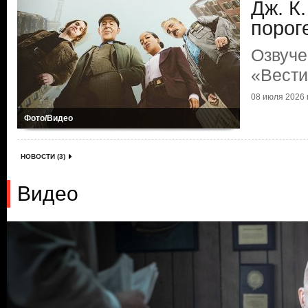
Дж. К
порог
Озвуче
«Вести
08 июля 2026 г
Фото/Видео
НОВОСТИ (3)
Видео