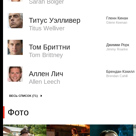
Sarah Bolger
Гленн Кинан
Титус Уэлливер
Glenn Keenan
Titus Welliver
Джимми Рорк
Том Бриттни
Jimmy Roarke
Tom Brittney
Брендан Кэхилл
Аллен Лич
Brendan Cahill
Allen Leech
ВЕСЬ СПИСОК (71)
Фото