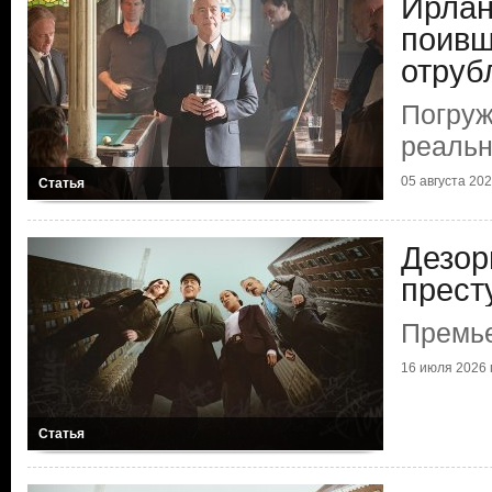
Ирлан
поивш
отруб
Погруж
реальн
05 августа 2026
Статья
Дезор
прест
Премье
16 июля 2026 г
Статья