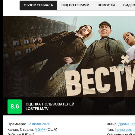
ОБЗОР СЕРИАЛА
ГИД ПО СЕРИЯМ
НОВОСТИ
ВИДЕ
ОЦЕНКА ПОЛЬЗОВАТЕЛЕЙ
8.6
LOSTFILM.TV
Премьера:
12 июля 2026
Жанр:
Драма
,
К
Канал, Страна:
MGM+
(США)
Тип:
Гангстеры
,