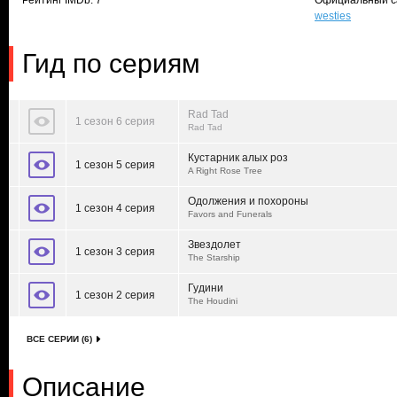
Рейтинг IMDb: 7
Официальный с
westies
Гид по сериям
Rad Tad
1 сезон 6 серия
Rad Tad
Кустарник алых роз
1 сезон 5 серия
A Right Rose Tree
Одолжения и похороны
1 сезон 4 серия
Favors and Funerals
Звездолет
1 сезон 3 серия
The Starship
Гудини
1 сезон 2 серия
The Houdini
ВСЕ СЕРИИ (6)
Описание