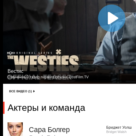
Вестис
Озвученный тизер первого сезона. LostFilm.TV
ВСЕ ВИДЕО (1)
Актеры и команда
Бриджет Уолш
Сара Болгер
Bridget Walsh