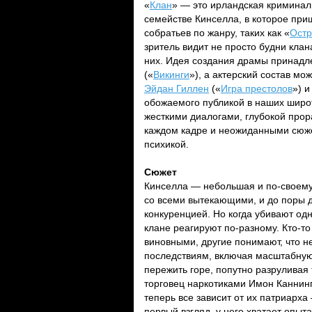
«
Клан
» — это ирландская криминал
семействе Кинселла, в которое при
собратьев по жанру, таких как «
Остр
зритель видит не просто будни клан
них. Идея создания драмы принад
(«
Викинги
»), а актерский состав мо
Эйдан Гиллен
(«
Игра престолов
») 
обожаемого публикой в наших широт
жесткими диалогами, глубокой про
каждом кадре и неожиданными сюже
психикой.
Сюжет
Кинселла — небольшая и по-своему
со всеми вытекающими, и до поры д
конкуренцией. Но когда убивают одн
клане реагируют по-разному. Кто-
виновными, другие понимают, что 
последствиям, включая масштабную
пережить горе, попутно разруливая
торговец наркотиками Имон Каннинг
теперь все зависит от их патриарха
первый взгляд, у него хватает опыт