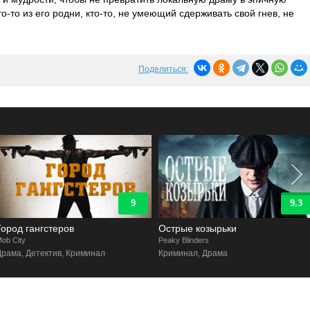
о-то из его родни, кто-то, не умеющий сдерживать свой гнев, не
Поделиться:
9
9.3
Город гангстеров
Острые козырьки
ob City
Peaky Blinders
Драма, Детектив, Криминал
Криминал, Драма