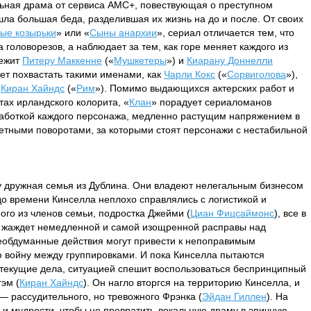
ьная драма от сервиса AMC+, повествующая о преступном
шла большая беда, разделившая их жизнь на до и после. От своих
ые козырьки
» или «
Сыны анархии
», сериал отличается тем, что
а головорезов, а наблюдает за тем, как горе меняет каждого из
лежит
Питеру Маккенне
(«
Мушкетеры
») и
Киарану Доннелли
жет похвастать такими именами, как
Чарли Кокс
(«
Сорвиголова
»),
и
Киран Хайндс
(«
Рим
»). Помимо выдающихся актерских работ и
ах ирландского колорита, «
Клан
» порадует сериаломанов
работкой каждого персонажа, медленно растущим напряжением в
тными поворотами, за которыми стоят персонажи с нестабильной
 дружная семья из Дублина. Они владеют нелегальным бизнесом
о времени Кинселла неплохо справлялись с логистикой и
ого из членов семьи, подростка Джейми (
Циан Фицсаймонс
), все в
то жаждет немедленной и самой изощренной расправы над
необдуманные действия могут привести к непоправимым
 войну между группировками. И пока Кинселла пытаются
 текущие дела, ситуацией спешит воспользоваться беспринципный
эм (
Киран Хайндс
). Он нагло вторгся на территорию Кинселла, и
 — рассудительного, но тревожного Фрэнка (
Эйдан Гиллен
). На
а и мудрости, чтобы не превратить локальную драму в эпичную