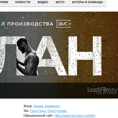
ЕРИЯМ
НОВОСТИ
ВИДЕО
ФОТО
АКТЕРЫ И КОМАНДА
Жанр:
Драма
,
Криминал
Тип:
Гангстеры
,
Преступники
Официальный сайт:
https://www.amcplus.com/kin