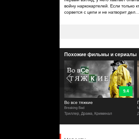
войну наркокартелей. Если только кт
сорвется с цепи и не натворит дел...
Похожие фильмы и сериалы
9.3
9.4
ы анархии
Во все тяжкие
of Anarchy
Breaking Bad
M
лер, Криминал, Драма
Триллер, Драма, Криминал