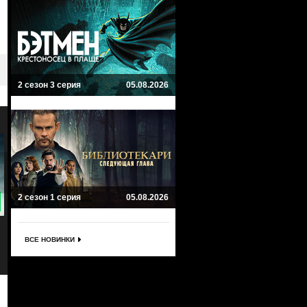
2 сезон 3 серия
05.08.2026
2 сезон 1 серия
05.08.2026
9.4
9
Барыги
По волчьим законам
Narcos
Animal Kingdom
ВСЕ НОВИНКИ
Драма, Биографический, Криминал
Криминал, Драма