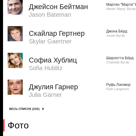
Мартин "Марти" 
Джейсон Бейтман
Martin 'Marty' Byrde
Jason Bateman
Джона Бёрд
Скайлар Гертнер
Jonah Byrde
Skylar Gaertner
Шарлотта Бёрд
Софиа Хублиц
Charlotte Byrde
Sofia Hublitz
Руфь Лэнгмор
Джулия Гарнер
Ruth Langmore
Julia Garner
ВЕСЬ СПИСОК (326)
Фото