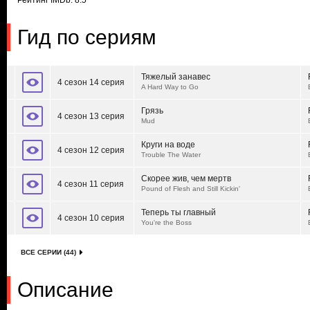
Рейтинг IMDb: 8.5
Гид по сериям
Тяжелый занавес
4 сезон 14 серия
A Hard Way to Go
Грязь
4 сезон 13 серия
Mud
Круги на воде
4 сезон 12 серия
Trouble The Water
Скорее жив, чем мертв
4 сезон 11 серия
Pound of Flesh and Still Kickin'
Теперь ты главный
4 сезон 10 серия
You're the Boss
ВСЕ СЕРИИ (44)
Описание