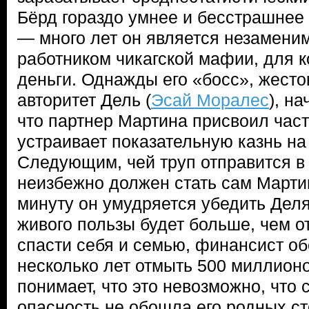
Бёрд гораздо умнее и бесстрашнее 
— много лет он является незамен
работником чикагской мафии, для 
деньги. Однажды его «босс», жест
авторитет Дель (
Эсай Моралес
), н
что партнер Мартина присвоил част
устраивает показательную казнь на 
Следующим, чей труп отправится в 
неизбежно должен стать сам Марти
минуту он умудряется убедить Деля 
живого пользы будет больше, чем о
спасти себя и семью, финансист об
несколько лет отмыть 500 миллион
понимает, что это невозможно, что
опасность не обошла его родных ст