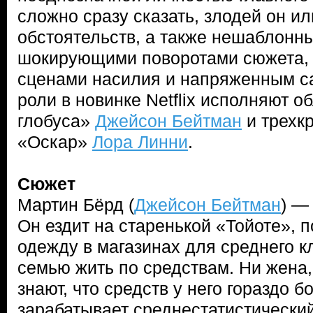
сложно сразу сказать, злодей он и
обстоятельств, а также нешаблонн
шокирующими поворотами сюжета,
сценами насилия и напряженным с
роли в новинке Netflix исполняют о
глобуса»
Джейсон Бейтман
и трехк
«Оскар»
Лора Линни
.
Сюжет
Мартин Бёрд (
Джейсон Бейтман
) —
Он ездит на старенькой «Тойоте», п
одежду в магазинах для среднего к
семью жить по средствам. Ни жена,
знают, что средств у него гораздо б
зарабатывает среднестатистически