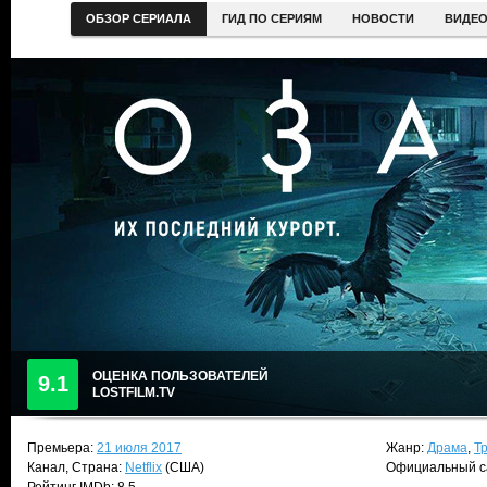
ОБЗОР СЕРИАЛА
ГИД ПО СЕРИЯМ
НОВОСТИ
ВИДЕ
ОЦЕНКА ПОЛЬЗОВАТЕЛЕЙ
9.1
LOSTFILM.TV
Премьера:
21 июля 2017
Жанр:
Драма
,
Т
Канал, Страна:
Netflix
(США)
Официальный с