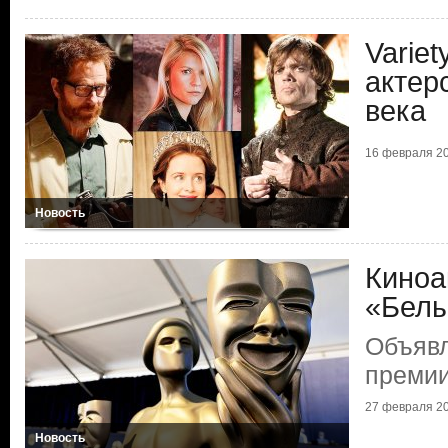
Varie
актер
века
16 февраля 20
Новость
Киноа
«Белы
Объяв
преми
27 февраля 20
Новость