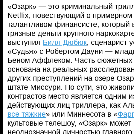
«Озарк» — это криминальный трил
Netflix, повествующий о примерном
талантливом финансисте, который
грязные деньги крупного наркокарт
выступил
Билл Дюбюк
, сценарист
«Судья» с Робертом Дауни — млад
Беном Аффлеком. Часть сюжетных
основана на реальных расследова
других преступлений на озере Оза
штате Миссури. По сути, это живоп
контрастов место является одним и
действующих лиц триллера, как Ал
все тяжкие
» или Миннесота в «
Фар
культовые телешоу, «Озарк» может
неоднозначной личностью главного 