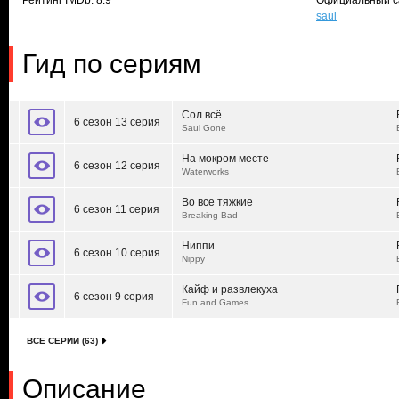
Рейтинг IMDb: 8.9
Официальный с
saul
Гид по сериям
Сол всё
6 сезон 13 серия
Saul Gone
На мокром месте
6 сезон 12 серия
Waterworks
Во все тяжкие
6 сезон 11 серия
Breaking Bad
Ниппи
6 сезон 10 серия
Nippy
Кайф и развлекуха
6 сезон 9 серия
Fun and Games
ВСЕ СЕРИИ (63)
Описание