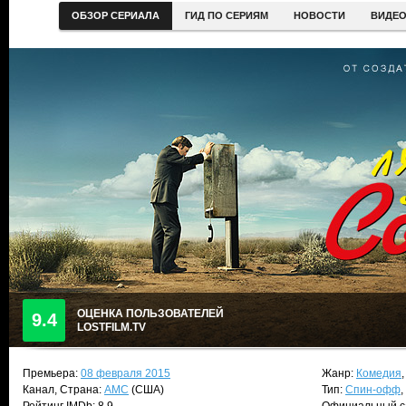
ОБЗОР СЕРИАЛА
ГИД ПО СЕРИЯМ
НОВОСТИ
ВИДЕ
ОЦЕНКА ПОЛЬЗОВАТЕЛЕЙ
9.4
LOSTFILM.TV
Премьера:
08 февраля 2015
Жанр:
Комедия
Канал, Страна:
AMC
(США)
Тип:
Спин-офф
,