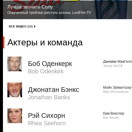
Лучше звоните Солу
Озвученный трейлер шестого сезона. LostFilm.TV
ВСЕ ВИДЕО (13)
Актеры и команда
Джимми МакГилл
Боб Оденкерк
Jimmy McGill
Bob Odenkirk
Майк Эрмантрау
Джонатан Бэнкс
Mike Ehrmantraut
Jonathan Banks
Ким Векслер
Рэй Сихорн
Kim Wexler
Rhea Seehorn