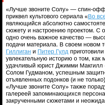
«Лучше звоните Солу» — спин-офф
приквел культового сериала «
Во вс
являющийся абсолютно самостояте
сюжету и настроению проектом. С 
одно очень важное качество — выс
подачи материала. В своем новом
Гиллиган
и
Питер Гулд
приготовили
увлекательную историю о том, как 
удачливый юрист Джимми Макгилл 
Солом Гудманом, успешным защит
отъявленных подонков (и не только
«Лучше звоните Солу» также порад
галереей запоминающихся персона
закрученными сюжетами и неожида