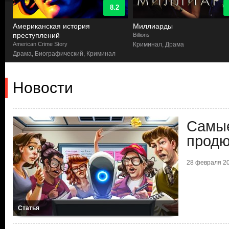
8.2
Американская история
Миллиарды
преступлений
Billions
American Crime Story
Криминал, Драма
Драма, Биографический, Криминал
Новости
Самые
продю
28 февраля 20
Статья