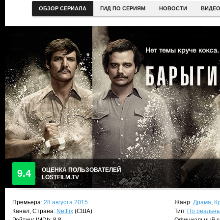
ОБЗОР СЕРИАЛА
ГИД ПО СЕРИЯМ
НОВОСТИ
ВИДЕ
ОЦЕНКА ПОЛЬЗОВАТЕЛЕЙ
9.4
LOSTFILM.TV
Премьера:
28 августа 2015
Жанр:
Драма
,
К
Канал, Страна:
Netflix
(США)
Тип:
По реальн