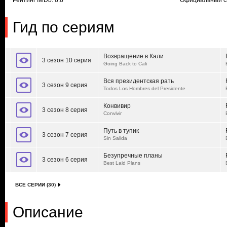
Рейтинг IMDb: 8.8
Официальный с
Гид по сериям
Возвращение в Кали
3 сезон 10 серия
Going Back to Cali
Вся президентская рать
3 сезон 9 серия
Todos Los Hombres del Presidente
Конвивир
3 сезон 8 серия
Convivir
Путь в тупик
3 сезон 7 серия
Sin Salida
Безупречные планы
3 сезон 6 серия
Best Laid Plans
ВСЕ СЕРИИ (30)
Описание