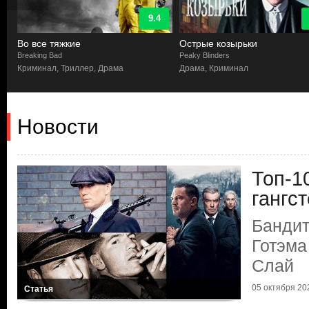
9.4
Во все тяжкие
Острые козырьки
Breaking Bad
Peaky Blinders
Криминал, Триллер, Драма
Драма, Криминал
Новости
Топ-1
гангс
Бандит
Готэма
Слай
05 октября 202
Статья