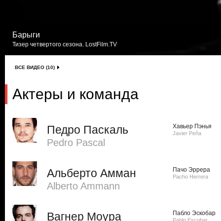
Барыги
Тизер четвертого сезона. LostFilm.TV
ВСЕ ВИДЕО (10)
Актеры и команда
Хавьер Пэнья
Педро Паскаль
Javier Peña
Pedro Pascal
Пачо Эррера
Альберто Амман
Pacho Herrera
Alberto Ammann
Пабло Эскобар
Вагнер Моура
Pablo Escobar