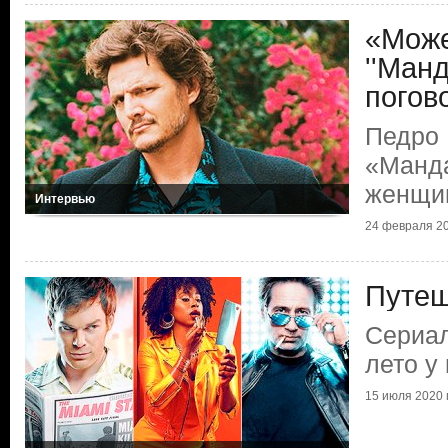
«Може
''Манд
погов
Педро 
«Манда
женщи
Интервью
24 февраля 20
Путеш
Сериал
лето у
15 июля 2020 г