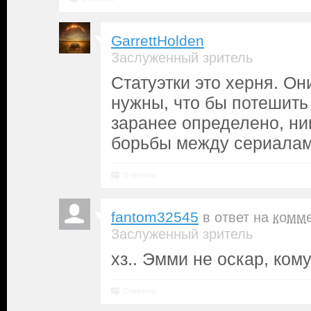
GarrettHolden
Заслуженный зритель
Статуэтки это херня. Он
нужны, что бы потешить 
заранее определено, н
борьбы между сериалам
Ответить
fantom32545
в ответ на
комм
Заслуженный зритель
xз.. Эмми не оскар, кому
Ответить