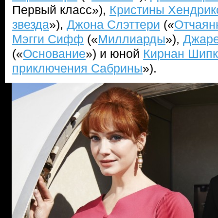
Первый класс»),
Кристины Хендрик
звезда
»),
Джона Слэттери
(«
Отчаян
Мэгги Сифф
(«
Миллиарды
»),
Джаре
(«
Основание
») и юной
Кирнан Шипк
приключения Сабрины
»).