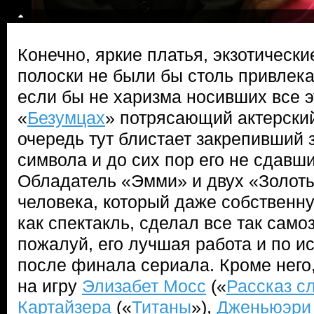
Конечно, яркие платья, экзотическ
полоски не были бы столь привлека
если бы не харизма носивших все эт
«
Безумцах
» потрясающий актерский
очередь тут блистает закрепивший з
символа и до сих пор его не сдавш
Обладатель «Эмми» и двух «Золоты
человека, который даже собственн
как спектакль, сделал все так самоз
пожалуй, его лучшая работа и по и
после финала сериала. Кроме него
на игру
Элизабет Мосс
(«
Рассказ с
Картайзера
(«
Титаны
»),
Дженьюэри