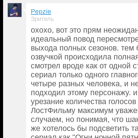
Pepzie
Зритель
охохо, вот это прям неожида
идеальный повод пересмотре
выхода полных сезонов. тем б
озвучкой происходила полна
смотрел вроде как от одной с
сериал только одного главног
четыре разных человека, и н
подходил этому персонажу. и 
урезание количества голосов 
ЛостФильму максимум уважен
случаем, но понимая, что шан
же хотелось бы подсветить т
сериал как "Огни ночной пят