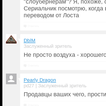
"слоубернерам"? Я, похоже, о
Сериальчик посмотрю, когда 
переводом от Лоста
Ответить
DblM
Заслуженный зритель
Не просто воздуха - хорошег
Ответить
Pearly Dragon
|
pd27
Заслуженный зритель
Продавцы ваших чего, прост
Ответить