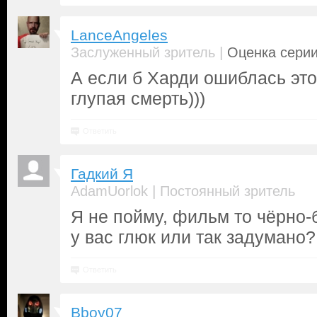
LanceAngeles
|
Заслуженный зритель
Оценка серии
А если б Харди ошиблась эт
глупая смерть)))
Ответить
Гадкий Я
|
AdamUorlok
Постоянный зритель
Я не пойму, фильм то чёрно-
у вас глюк или так задумано?
Ответить
Bboy07