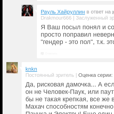
Рауль Хайруллин
в ответ на
|
Drakmour666
Заслуженный з
Я Ваш посыл понял и со
просто поправил невер
"гендер - это пол", т.к. это
Ответить
knkn
|
Постоянный зритель
Оценка серии: 
Да, рисковая дамочка... А ес
он не Человек-Паук, или пау
бы не такая крепкая, все же в
Махач способностям конечн
Паучка и Электры! Еще один