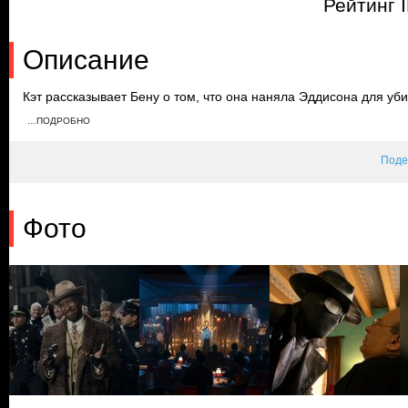
Рейтинг 
Описание
Кэт рассказывает Бену о том, что она наняла Эддисона для уб
подслушивает Марко. Сильвермейн использует его, чтобы запуг
…ПОДРОБНО
Лейдену, отключив электричество в районе. Тем временем Кэт 
Паук.
Поде
Фото