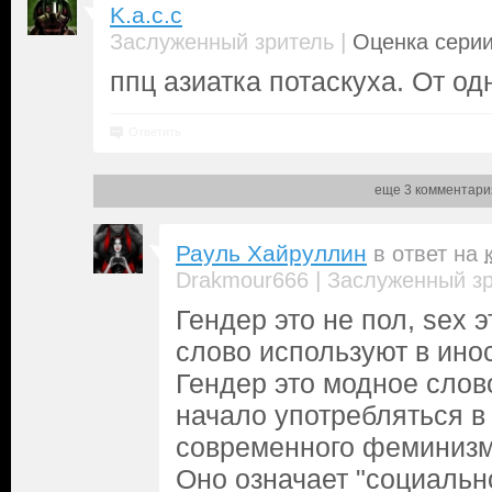
K.a.c.c
|
Заслуженный зритель
Оценка серии
ппц азиатка потаскуха. От од
Ответить
еще 3 комментари
Рауль Хайруллин
в ответ на
|
Drakmour666
Заслуженный з
Гендер это не пол, sex э
слово используют в ино
Гендер это модное слов
начало употребляться в
современного феминизма
Оно означает "социальн