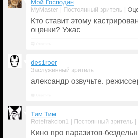
Мой Господин
|
|
MyMaster
Постоянный зритель
Оце
Кто ставит этому кастрирова
оценки? Ужас
Ответить
des1roer
Заслуженный зритель
александр озвучьте. режисс
Ответить
Тим Тим
|
|
Rotefrakcion1
Постоянный зритель
Кино про паразитов-бездель