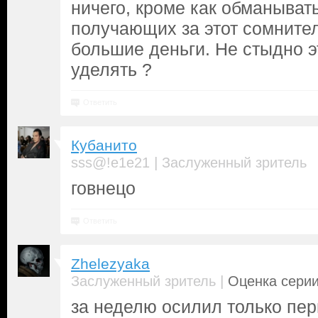
ничего, кроме как обманывать
получающих за этот сомните
большие деньги. Не стыдно э
уделять ?
Ответить
Кубанито
|
sss@!e1e21
Заслуженный зритель
говнецо
Ответить
Zhelezyaka
|
Заслуженный зритель
Оценка серии
за неделю осилил только пе