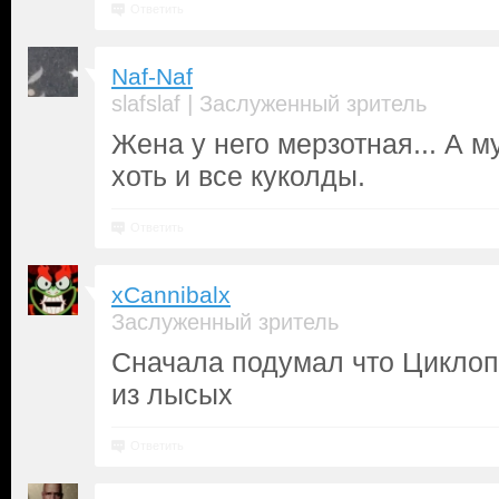
Ответить
Naf-Naf
|
slafslaf
Заслуженный зритель
Жена у него мерзотная... А 
хоть и все куколды.
Ответить
xCannibalx
Заслуженный зритель
Сначала подумал что Циклоп 
из лысых
Ответить