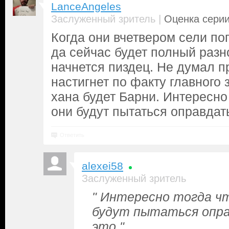
LanceAngeles
|
Заслуженный зритель
Оценка серии
Когда они вчетвером сели по
да сейчас будет полный разн
начнется пиздец. Не думал п
настигнет по факту главного 
хана будет Барни. Интересно 
они будут пытаться оправдать
Ответить
alexei58
Заслуженный зритель
" Интересно тогда чт
будут пытаться опра
это."