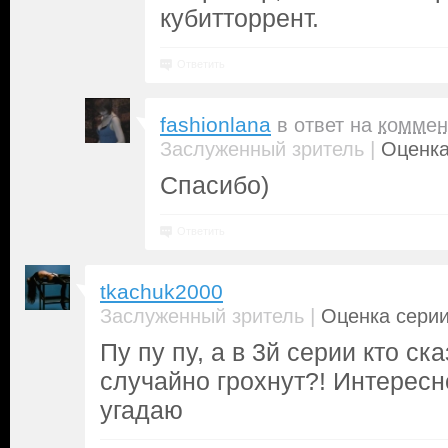
кубитторрент.
Ответить
fashionlana
в ответ на
коммен
|
Заслуженный зритель
Оценка
Спасибо)
Ответить
tkachuk2000
|
Заслуженный зритель
Оценка серии
Пу пу пу, а в 3й серии кто ск
случайно грохнут?! Интересн
угадаю