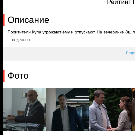
Рейтинг 
Описание
Похитители Купа угрожают ему и отпускают. На вечеринке Эш 
и отрицает причастность к похищению Купа. Джек предлагает Ку
…ПОДРОБНО
Эндрю рассказывает об этом Эшу, он начинает угрожать семье
Поде
Фото