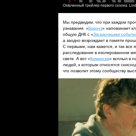
Озвученный трейлер первого сезона. Lost
Мы предвидим, что при каждом про
узнавания. «
Бороуз
» напоминает к
общую ДНК с «
Загадочными событ
а заодно возрождает в памяти прош
С первыми, нам кажется, и так все
расследование в изолированном мес
свете. А вот «
Комински
» всплыл в п
людей, к которым относятся снисхо
что позволит этому сообществу выст