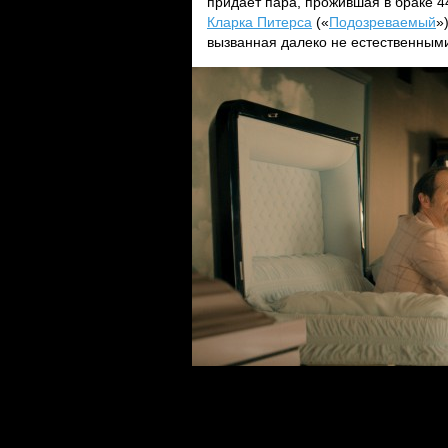
придает пара, прожившая в браке 4
Кларка Питерса
(«
Подозреваемый
»
вызванная далеко не естественным