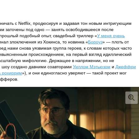
ичать с Netflix, продюсируя и задавая тон новым интригующим
кам заточены под одно — занять освободившееся после
 прошлый подобный опыт, свадебный триллер «
У меня очень
нал злоключения из Хокинса, то новинка «
Бороуз
» — плоть от
ред нами снова уязвимая группа героев, к словам которых часто
 невыясненным происхождением, на первый взгляд идиллический
асштабную мифологию. Держащее в напряжении, но не
 шоу создано давними соавторами
Уиллом Мэтьюзом
и
Джеффри
а рохиррим
»), и они единогласно уверяют — такой проект мог
афферов.