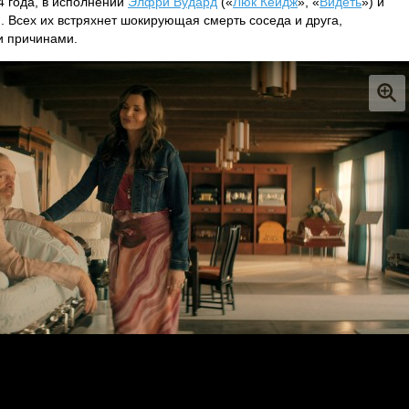
4 года, в исполнении
Элфри Вудард
(«
Люк Кейдж
», «
Видеть
») и
). Всех их встряхнет шокирующая смерть соседа и друга,
и причинами.