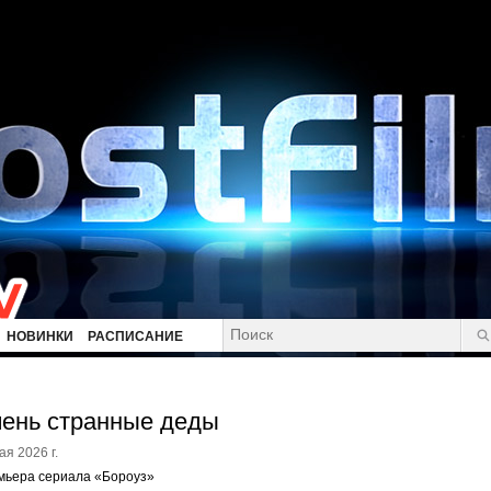
НОВИНКИ
РАСПИСАНИЕ
ень странные деды
ая 2026 г.
мьера сериала «Бороуз»