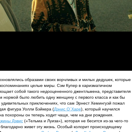
хновлялись образами своих ворчливых и милых дедушек, которые
х воспоминаниях целые миры. Сэм Купер в харизматичном
ощает собой такого недооцененного джентльмена, представителя
ом нормой было любить одну женщину с первого класса и как бы
х удивительных приключениях, что сам Эрнест Хемингуэй пожал
рдая фигура Уолли Бэйкера (
Дэнис О`Харе
), который научился
 на похороны он теперь ходит чаще, чем на дни рождения.
жины Дэвис
(«Тельма и Луиза»), которая не бесится из-за чего-то
 благодарно живет эту жизнь. Особый колорит происходящему