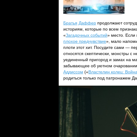
Братья
Даффер
продолжают сотрудн
историям, которые по всем призна
«
Загадочных событий
» место. Если
плохое предчувствие
», мало напоми
плоти этот хит. Посудите сами — пе
относятся скептически, монстры с
уединенный пригород и замах на м
забывающее об уютном очаровании
Аддиссом
(«
Властелин колец: Войн
родиться только под патронажем Д