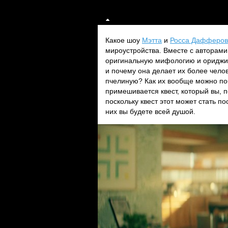
Какое шоу
Мэтта
и
Росса Дафферов
мироустройства. Вместе с авторами
оригинальную мифологию и ориджин 
и почему она делает их более чел
пчелиную? Как их вообще можно по
примешивается квест, который вы, 
поскольку квест этот может стать 
них вы будете всей душой.