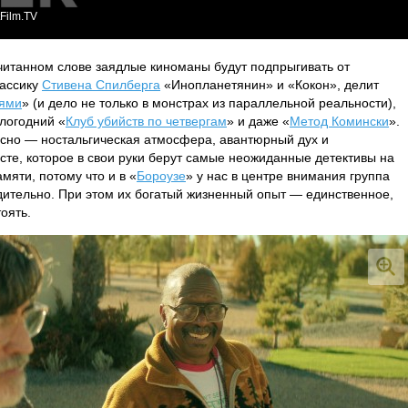
Film.TV
читанном слове заядлые киноманы будут подпрыгивать от
лассику
Стивена Спилберга
«Инопланетянин» и «Кокон», делит
иями
» (и дело не только в монстрах из параллельной реальности),
логодний «
Клуб убийств по четвергам
» и даже «
Метод Комински
».
 ясно — ностальгическая атмосфера, авантюрный дух и
те, которое в свои руки берут самые неожиданные детективы на
амяти, потому что и в «
Бороузе
» у нас в центре внимания группа
дительно. При этом их богатый жизненный опыт — единственное,
оять.