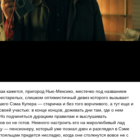
как кажется, пригород Нью-Мексико, местечко под названием
рестарелых, слишком оптимистичный девиз которого вызывает
его Сэма Купера — старичка и без того ворчливого, а тут еще и
воей участью: в конце концов, доживать дни там, где о нем
 Но подчиняться дурацким правилам и выслушивать
в он не готов. Немного настроить его на миролюбивый лад
у — пенсионеру, который уже познал дзен и разглядел в Сэме
ояльцам придется несладко, когда они столкнутся вовсе не с