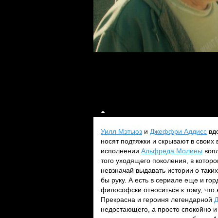
Уилл Мэтьюз
и
Джеффри Аддисс
вдо
носят подтяжки и скрывают в свои
исполнении
Альфреда Молины
вопл
того уходящего поколения, в котор
невзначай выдавать истории о таки
бы руку. А есть в сериале еще и го
философски относиться к тому, что
Прекрасна и героиня легендарной
Д
недостающего, а просто спокойно и