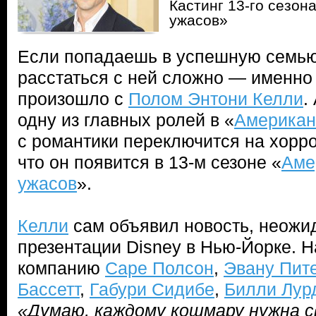
Кастинг 13-го сезон
ужасов»
Если попадаешь в успешную семь
расстаться с ней сложно — именно 
произошло с
Полом Энтони Келли
.
одну из главных ролей в «
Американ
с романтики переключится на хорро
что он появится в 13-м сезоне «
Аме
ужасов
».
Келли
сам объявил новость, неожи
презентации Disney в Нью-Йорке. Н
компанию
Саре Полсон
,
Эвану Пит
Бассетт
,
Габури Сидибе
,
Билли Лур
«Думаю, каждому кошмару нужна св