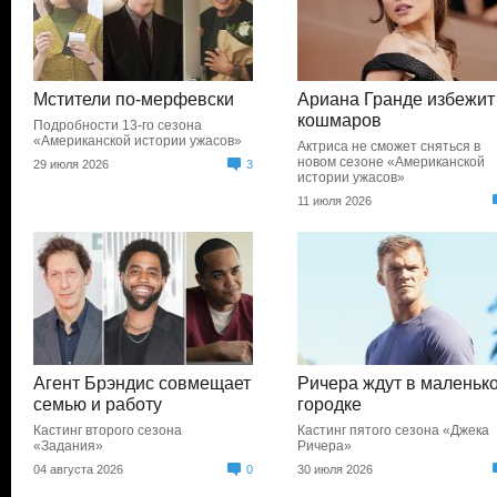
Мстители по-мерфевски
Ариана Гранде избежит
кошмаров
Подробности 13-го сезона
«Американской истории ужасов»
Актриса не сможет сняться в
новом сезоне «Американской
29 июля 2026
3
истории ужасов»
11 июля 2026
Агент Брэндис совмещает
Ричера ждут в маленьк
семью и работу
городке
Кастинг второго сезона
Кастинг пятого сезона «Джека
«Задания»
Ричера»
04 августа 2026
0
30 июля 2026