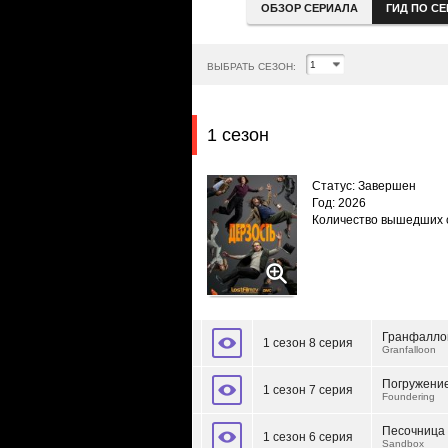
ОБЗОР СЕРИАЛА
ГИД ПО С
ВЫБРАТЬ СЕЗОН:
1 сезон
Статус: Завершен
Год: 2026
Количество вышедших 
Гранфалло
1 сезон 8 серия
Granfalloon
Погружение
1 сезон 7 серия
Foundering
Песочница
1 сезон 6 серия
Sandbox