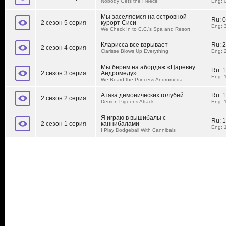
Nobody Gets the Fleece
Eng: 
Мы заселяемся на островной
Ru:
0
2 сезон 5 серия
курорт Сиси
Eng: 
We Check In to C.C.'s Spa and Resort
Кларисса все взрывает
Ru:
2
2 сезон 4 серия
Clarisse Blows Up Everything
Eng: 
Мы берем на абордаж «Царевну
Ru:
1
2 сезон 3 серия
Андромеду»
Eng: 
We Board the Princess Andromeda
Атака демонических голубей
Ru:
1
2 сезон 2 серия
Demon Pigeons Attack
Eng: 
Я играю в вышибалы с
Ru:
1
2 сезон 1 серия
каннибалами
Eng: 
I Play Dodgeball With Cannibals