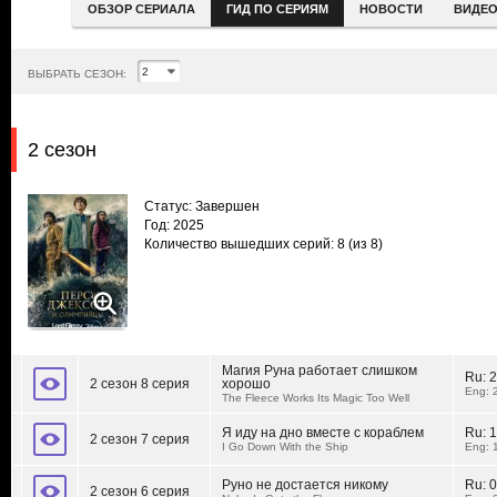
ОБЗОР СЕРИАЛА
ГИД ПО СЕРИЯМ
НОВОСТИ
ВИДЕ
ВЫБРАТЬ СЕЗОН:
2 сезон
Статус: Завершен
Год: 2025
Количество вышедших серий: 8
(из 8)
Магия Руна работает слишком
Ru:
2
2 сезон 8 серия
хорошо
Eng: 
The Fleece Works Its Magic Too Well
Я иду на дно вместе с кораблем
Ru:
1
2 сезон 7 серия
I Go Down With the Ship
Eng: 
Руно не достается никому
Ru:
0
2 сезон 6 серия