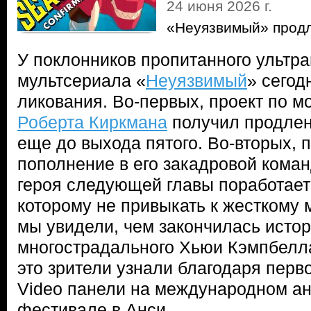
24 июня 2026 г.
«Неуязвимый» продл
У поклонников пропитанного ультр
мультсериала «
Неуязвимый
» сегод
ликования. Во-первых, проект по м
Роберта Киркмана
получил продлен
еще до выхода пятого. Во-вторых,
пополнение в его закадровой кома
героя следующей главы поработае
которому не привыкать к жесткому
мы увидели, чем закончилась истор
многострадального Хьюи Кэмпбелла
это зрители узнали благодаря перв
Video панели на международном а
фестивале в Анси.