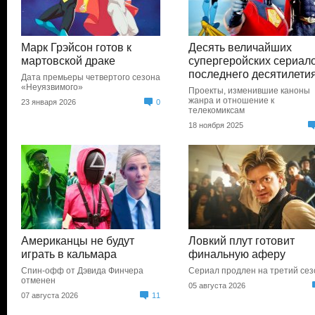
Марк Грэйсон готов к
Десять величайших
мартовской драке
супергеройских сериал
последнего десятилети
Дата премьеры четвертого сезона
«Неуязвимого»
Проекты, изменившие каноны
жанра и отношение к
23 января 2026
0
телекомиксам
18 ноября 2025
Американцы не будут
Ловкий плут готовит
играть в кальмара
финальную аферу
Спин-офф от Дэвида Финчера
Сериал продлен на третий сез
отменен
05 августа 2026
07 августа 2026
11