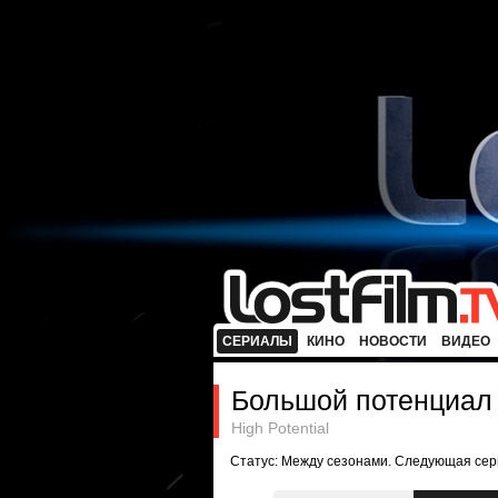
СЕРИАЛЫ
КИНО
НОВОСТИ
ВИДЕО
Большой потенциал
High Potential
Статус: Между сезонами. Следующая сер