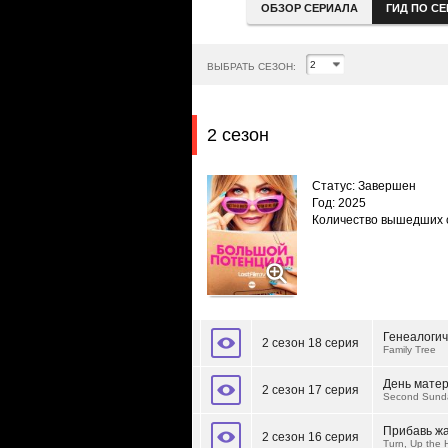
ОБЗОР СЕРИАЛА
ГИД ПО С
ВЫБРАТЬ СЕЗОН:
2 сезон
Статус: Завершен
Год: 2025
Количество вышедших 
Генеалогич
2 сезон 18 серия
Family Tree
День мате
2 сезон 17 серия
Second Sund
Прибавь ж
2 сезон 16 серия
Turn, Up the 