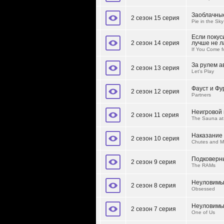
Заоблачны
2 сезон 15 серия
Pie in the Sky
Если покус
2 сезон 14 серия
лучше не 
If You Come f
За рулем 
2 сезон 13 серия
Let's Play
Фауст и Фу
2 сезон 12 серия
Partners
Неигровой
2 сезон 11 серия
The Sauna at 
Наказание
2 сезон 10 серия
Chutes and M
Подковерн
2 сезон 9 серия
The RAMs
Неуловимый
2 сезон 8 серия
Obsessed
Неуловим
2 сезон 7 серия
One of Us