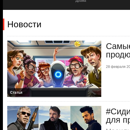
Драма
Новости
Самые
продю
28 февраля 20
Статья
#Сид
для п