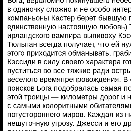
Бога, вероломно покинувшего небес
в одиночку сложно и не особо инте
компаньоны Кастер берет бывшую п
единственную настоящую любовь) 
ирландского вампира-выпивоху Кэс
Тюльпан всегда получает, что ей н
этого приходится обманывать, граби
Кэссиди в силу своего характера г
пуститься во все тяжкие ради ост
веселого времяпрепровождения. В
поисков Бога подобралась самая п
этой троицы — километры дорог и 
с самыми колоритными обитателям
потустороннего миров. Каждая из ни
нешуточную угрозу. Джесси и его д