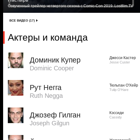
Озвученный трейлер четвертого сезона с Comic-Con 2019. Lostfilm.TV
ВСЕ ВИДЕО (17)
Актеры и команда
Джесси Кастер
Доминик Купер
Jesse Custer
Dominic Cooper
Тюльпан О'Хейр
Рут Негга
Tulip O'Hare
Ruth Negga
Кэссиди
Джозеф Гилган
Cassidy
Joseph Gilgun