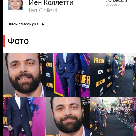
Жопорожий
Йен Коллетти
Arseface
Ian Colletti
ВЕСЬ СПИСОК (361)
Фото