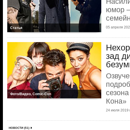
Насили
юмор —
семейн
05 апреля 2020
Статья
Нехор
зад д
безум
Озвуче
подроб
сезона
Фото/Видео, Comic-Con
Кона»
24 июля 2019 г
НОВОСТИ (51)