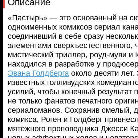
Описание
«Пастырь» — это основанный на сю
одноименных комиксов сериал кан
соединивший в себе сразу нескольк
элементами сверхъестественного, 
мистический триллер, роуд-муви и l
находился в разработке у продюсе
Эвана Голдберга
около десяти лет. 
известных голливудских комедиант
усилий, чтобы конечный результат
не только фанатов печатного ориги
сериаломанов. Сохранив смелый, д
комикса, Роген и Голдберг привнес
мятежного проповедника Джесси К
новых эффектных ходов и новаторс