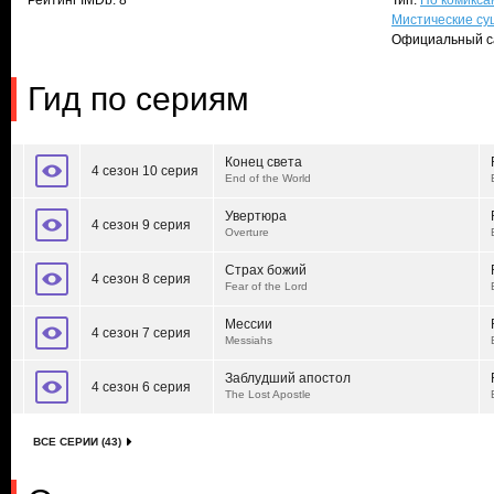
Рейтинг IMDb: 8
Тип:
По комикса
Мистические су
Официальный с
Гид по сериям
Конец света
4 сезон 10 серия
End of the World
Увертюра
4 сезон 9 серия
Overture
Страх божий
4 сезон 8 серия
Fear of the Lord
Мессии
4 сезон 7 серия
Messiahs
Заблудший апостол
4 сезон 6 серия
The Lost Apostle
ВСЕ СЕРИИ (43)