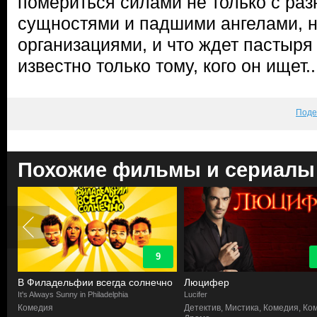
помериться силами не только с ра
сущностями и падшими ангелами, н
организациями, и что ждет пастыря 
известно только тому, кого он ищет..
Поде
Похожие фильмы и сериалы
9
В Филадельфии всегда солнечно
Люцифер
It's Always Sunny in Philadelphia
Lucifer
Комедия
Детектив, Мистика, Комедия, Ко