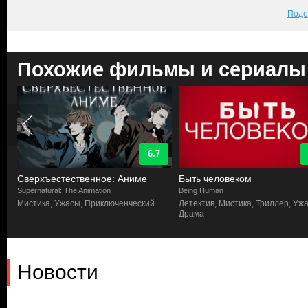
Поде
Похожие фильмы и сериалы
6.7
9
име
Быть человеком
Гримм
Being Human
Grimm
еский
Детектив, Мистика, Триллер, Ужасы,
Ужасы, Триллер, Мистика,
Драма
Фэнтези
Новости