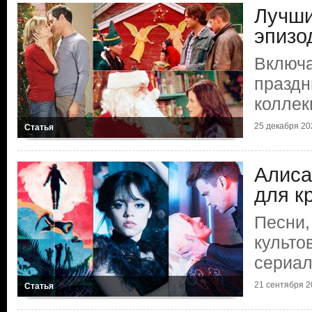
Лучши
эпизо
Включа
праздн
коллек
25 декабря 202
Статья
Алиса
для к
Песни,
культо
сериа
21 сентября 20
Статья