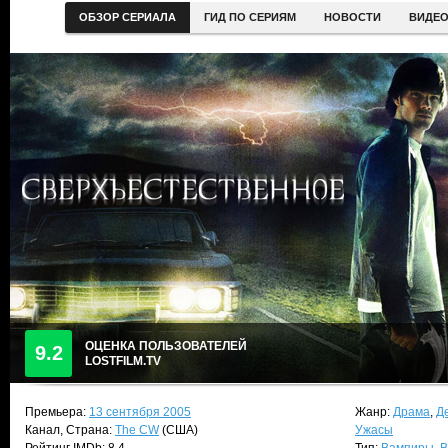
ОБЗОР СЕРИАЛА
ГИД ПО СЕРИЯМ
НОВОСТИ
ВИДЕ
ОЦЕНКА ПОЛЬЗОВАТЕЛЕЙ
9.2
LOSTFILM.TV
Премьера:
13 сентября 2005
Жанр:
Драма
,
Д
Канал, Страна:
The CW
(США)
Ужасы