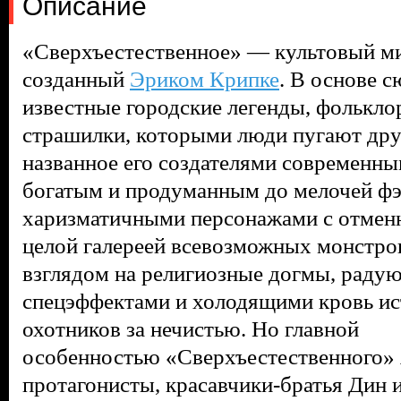
Описание
«Сверхъестественное» — культовый ми
созданный
Эриком Крипке
. В основе с
известные городские легенды, фолькло
страшилки, которыми люди пугают друг
названное его создателями современны
богатым и продуманным до мелочей ф
харизматичными персонажами с отмен
целой галереей всевозможных монстро
взглядом на религиозные догмы, раду
спецэффектами и холодящими кровь ис
охотников за нечистью. Но главной
особенностью
«Сверхъестественного
»
протагонисты, красавчики-братья Дин