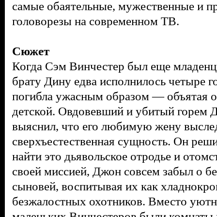
самые обаятельные, мужественные и п
головорезы на современном ТВ.
Сюжет
Когда Сэм Винчестер
был еще младенц
брату Дину
едва исполнилось четыре г
погибла ужасным образом — объятая ог
детской. Овдовевший и убитый горем 
выяснил, что его любимую жену высле
сверхъестественная сущность. Он решил
найти это дьявольское отродье и отом
своей миссией, Джон совсем забыл о б
сыновей, воспитывая их как хладнокро
безжалостных охотников. Вместо уютн
маленьких Винчестеров были комнаты в