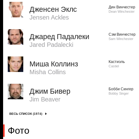
Дин Винчестер
Дженсен Эклс
Dean Winchester
Jensen Ackles
Сэм Винчестер
Джаред Падалеки
Sam Winchester
Jared Padalecki
Кастиэль
Миша Коллинз
Castiel
Misha Collins
Бобби Сингер
Джим Бивер
Bobby Singer
Jim Beaver
ВЕСЬ СПИСОК (1974)
Фото