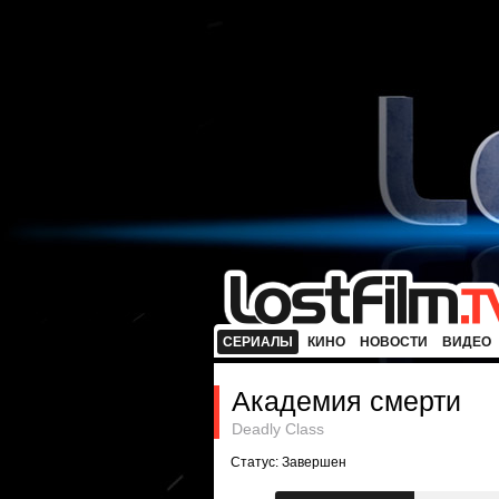
СЕРИАЛЫ
КИНО
НОВОСТИ
ВИДЕО
Академия смерти
Deadly Class
Статус: Завершен