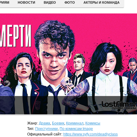
ЕРИЯМ
НОВОСТИ
ВИДЕО
ФОТО
АКТЕРЫ И КОМАНДА
Жанр:
Драма
,
Боевик
,
Криминал
,
Комиксы
Тип:
Преступники
,
По комиксам Image
Официальный сайт:
https://www.syfy.com/deadlyclass