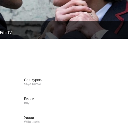
Film.TV
Сая Куроки
Saya Kuroki
Билли
Billy
Уилли
Willie Lewis