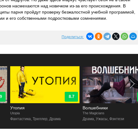
онов насмехаются над новичком из-за его происхождения. В
ипы парня пройдут проверку безжалостной учебной программой,
и и его собственными подростковыми сомнениями.
Поделиться:
8.7
9.2
Утопия
Волшебники
topia
The Magicians
Фантастика, Триллер, Драма
Драма, Ужасы, Фэнтези