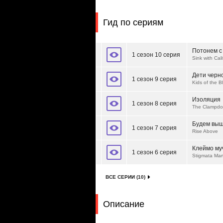
Гид по сериям
Потонем с
1 сезон 10 серия
Sink with Cal
Дети черн
1 сезон 9 серия
Kids of the 
Изоляция
1 сезон 8 серия
The Clampd
Будем вы
1 сезон 7 серия
Rise Above
Клеймо му
1 сезон 6 серия
Stigmata Mar
ВСЕ СЕРИИ (10)
Описание