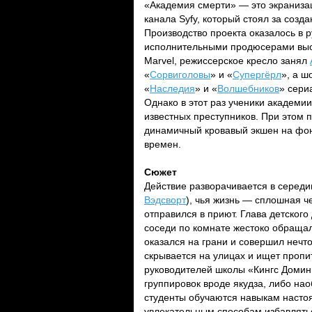
«Академия смерти» — это экраниз
канала Syfy, который стоял за соз
Производство проекта оказалось в 
исполнительными продюсерами вы
Marvel, режиссерское кресло занял
«
Сорвиголовы
» и «
Супергёрл
», а ш
«
Наследия
» и «
Волшебников
» сери
Однако в этот раз ученики академи
известных преступников. При этом 
динамичный кровавый экшен на фоне
времен.
Сюжет
Действие разворачивается в середи
Вэдсворт
), чья жизнь — сплошная ч
отправился в приют. Глава детского
соседи по комнате жестоко обращал
оказался на грани и совершил нечто
скрывается на улицах и ищет пропи
руководителей школы «Кингс Домин
группировок вроде якудза, либо нао
студенты обучаются навыкам насто
увлекательным способам избавляться