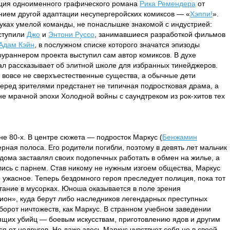
ация одноименного графического романа
Рика Ремендера
от
данием другой адаптации несупергеройских комиксов — «
Хэппи!
».
руках умелой команды, не понаслышке знакомой с индустрией:
ступили
Джо
и
Энтони Руссо
, занимавшиеся разработкой фильмов
Адам Кэйн
, в послужном списке которого значатся эпизоды
оураннером проекта выступил сам автор комиксов. В духе
ал рассказывает об элитной школе для избранных тинейджеров.
и вовсе не сверхъестественные существа, а обычные дети
перед зрителями предстанет не типичная подростковая драма, а
 мрачной эпохи Холодной войны с саундтреком из рок-хитов тех
не 80-х. В центре сюжета — подросток Маркус (
Бенжамин
ерная полоса. Его родители погибли, поэтому в девять лет мальчик
 дома заставлял своих подопечных работать в обмен на жилье, а
ись с парнем. Став никому не нужным изгоем общества, Маркус
 ужасное. Теперь бездомного героя преследует полиция, пока тот
тание в мусорках. Юноша оказывается в поле зрения
ион», куда берут либо наследников легендарных преступных
борот ничтожеств, как Маркус. В странном учебном заведении
ящих убийц — боевым искусствам, приготовлению ядов и другим
 от недругов. Но даже здесь Маркус чувствует себя не в своей