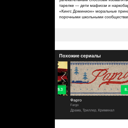
тарелке — дети мафиози и наркобар
«Кингс Доминион» моральные принц
порочными школьными сообществам
Похожие сериалы
9.3
8.9
ы анархии
Фарго
of Anarchy
Fargo
U
инал, Драма, Триллер
Драма, Триллер, Криминал