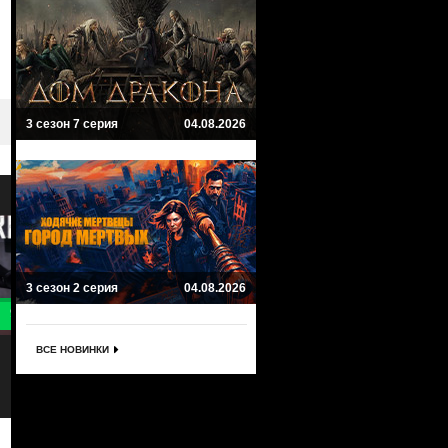
3 сезон 7 серия
04.08.2026
3 сезон 2 серия
04.08.2026
9.2
8
Пастырь
Большой куш
ВСЕ НОВИНКИ
Preacher
Snatch
Приключенческий, Ужасы, Триллер,
Комедия, Криминал
Комедия, Мистика