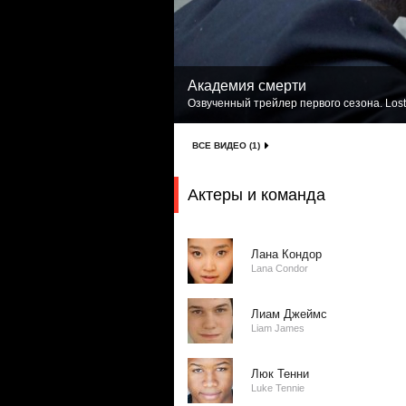
Академия смерти
Озвученный трейлер первого сезона. Lost
ВСЕ ВИДЕО (1)
Актеры и команда
Лана Кондор
Lana Condor
Лиам Джеймс
Liam James
Люк Тенни
Luke Tennie