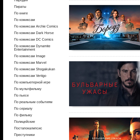
Пародия
Пираты
По книге
По комиксам
По комиксам Archie Comics
По комиксам Dark Horse
По комиксам DC Comics
По комиксам Dynamite
Entertainment
По комиксам Image
По комиксам Marvel
По комиксам Shogakukan
По комиксам Vertigo
По компьютерной игре
По мультфильму
По пьесе
По реальным событиям
По сериалу
По фильму
Полицейские
Постапокалипсис
Преступники