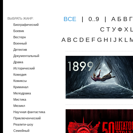
ВCE
|
0..9
|
А
Б
В
Г
ВЫБРАТЬ ЖАНР:
Биографический
С
Т
У
Ф
Х
Боевик
Вестерн
A
B
C
D
E
F
G
H
I
J
K
L
Военный
Детектив
Документальный
Драма
Исторический
Комедия
Комиксы
Криминал
Мелодрама
Мистика
Мюзикл
Научная фантастика
Приключенческий
Реалити-шоу
Семейный