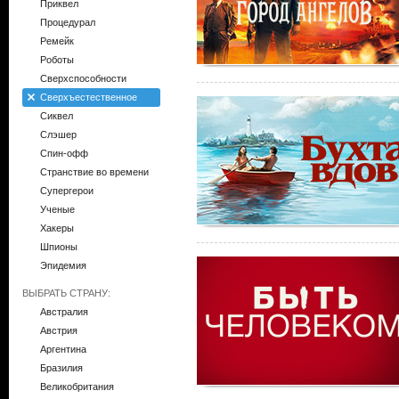
Приквел
Процедурал
Ремейк
Роботы
Сверхспособности
Сверхъестественное
Сиквел
Слэшер
Спин-офф
Странствие во времени
Супергерои
Ученые
Хакеры
Шпионы
Эпидемия
ВЫБРАТЬ СТРАНУ:
Австралия
Австрия
Аргентина
Бразилия
Великобритания