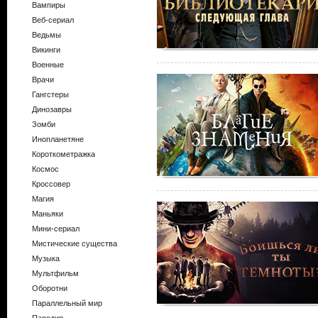
Вампиры
Веб-сериал
Ведьмы
Викинги
Военные
Врачи
Гангстеры
Динозавры
Зомби
Инопланетяне
Короткометражка
Космос
Кроссовер
Магия
Маньяки
Мини-сериал
Мистические существа
Музыка
Мультфильм
Оборотни
Параллельный мир