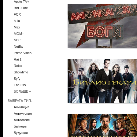
Apple TV+
BBC One
FOX
hulu
Max
MGM+
NBC
Netflix
Prime Video
Rai 1
Roku
Showtime
Syfy
The CW
БОЛЬШЕ
ВЫБРАТЬ ТИП:
Анимация
Антиутопия
Антология
Байкеры
Будущее