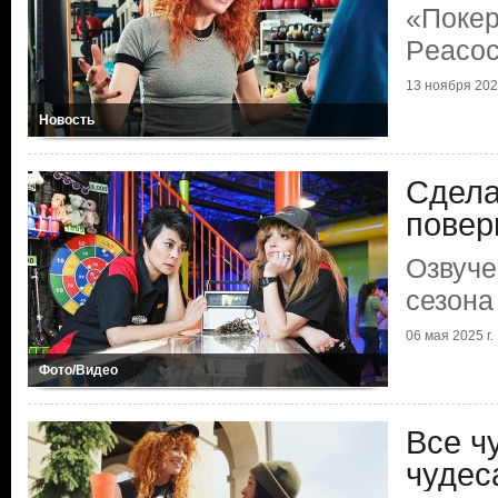
«Покер
Peaco
13 ноября 2025
Новость
Сдела
повер
Озвуче
сезона
06 мая 2025 г.
Фото/Видео
Все ч
чудес