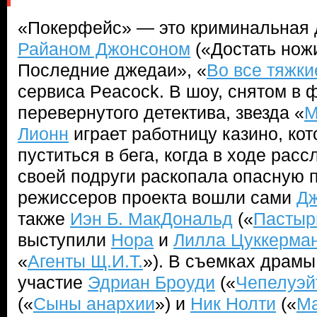
«Покерфейс» — это криминальная 
Райаном Джонсоном
(«Достать нож
Последние джедаи», «
Во все тяжки
сервиса Peacock. В шоу, снятом в 
перевернутого детектива, звезда «
М
Лионн
играет работницу казино, ко
пуститься в бега, когда в ходе рас
своей подруги раскопала опасную 
режиссеров проекта вошли сами
Д
также
Иэн Б. МакДональд
(«
Пастыр
выступили
Нора
и
Лилла Цуккерма
«
Агенты Щ.И.Т.
»). В съемках драмы
участие
Эдриан Броуди
(«
Чепелуэй
(«
Сыны анархии
») и
Ник Нолти
(«
М