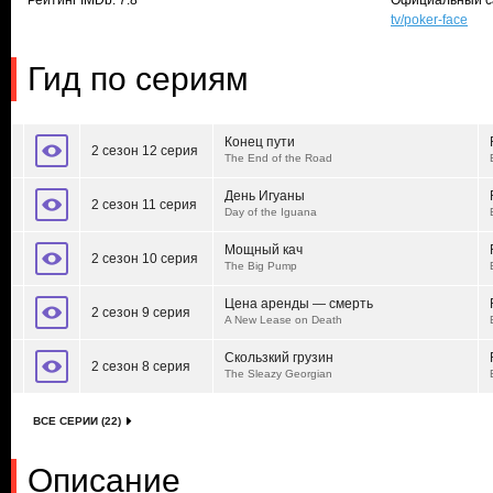
Рейтинг IMDb: 7.8
Официальный с
tv/poker-face
Гид по сериям
Конец пути
2 сезон 12 серия
The End of the Road
День Игуаны
2 сезон 11 серия
Day of the Iguana
Мощный кач
2 сезон 10 серия
The Big Pump
Цена аренды — смерть
2 сезон 9 серия
A New Lease on Death
Скользкий грузин
2 сезон 8 серия
The Sleazy Georgian
ВСЕ СЕРИИ (22)
Описание