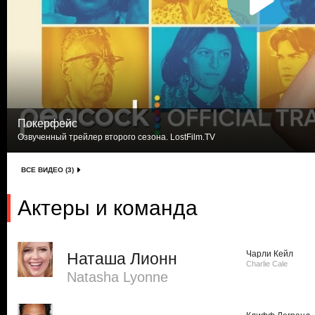
Покерфейс
Озвученный трейлер второго сезона. LostFilm.TV
ВСЕ ВИДЕО (3)
Актеры и команда
Чарли Кейл
Наташа Лионн
Charlie Cale
Natasha Lyonne