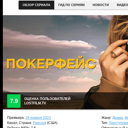
ОБЗОР СЕРИАЛА
ГИД ПО СЕРИЯМ
НОВОСТИ
ВИДЕ
ОЦЕНКА ПОЛЬЗОВАТЕЛЕЙ
7.9
LOSTFILM.TV
Премьера:
26 января 2023
Жанр:
Драма
,
М
Канал, Страна:
Peacock
(США)
Тип:
Преступни