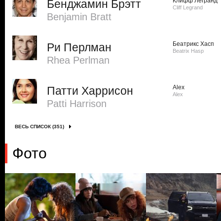
Клифф Легранд
Бенджамин Брэтт
Cliff Legrand
Benjamin Bratt
Беатрикс Хасп
Ри Перлман
Beatrix Hasp
Rhea Perlman
Alex
Патти Харрисон
Alex
Patti Harrison
ВЕСЬ СПИСОК (351)
Фото