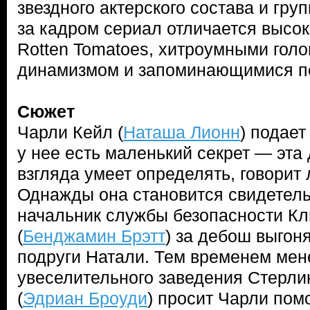
звездного актерского состава и гр
за кадром сериал отличается высо
Rotten Tomatoes, хитроумными гол
динамизмом и запоминающимися п
Сюжет
Чарли Кейл (
Наташа Лионн
) подает
у нее есть маленький секрет — эта
взгляда умеет определять, говорит 
Однажды она становится свидетельн
начальник службы безопасности К
(
Бенджамин Брэтт
) за дебош выгон
подруги Натали. Тем временем ме
увеселительного заведения Стерл
(
Эдриан Броуди
) просит Чарли пом