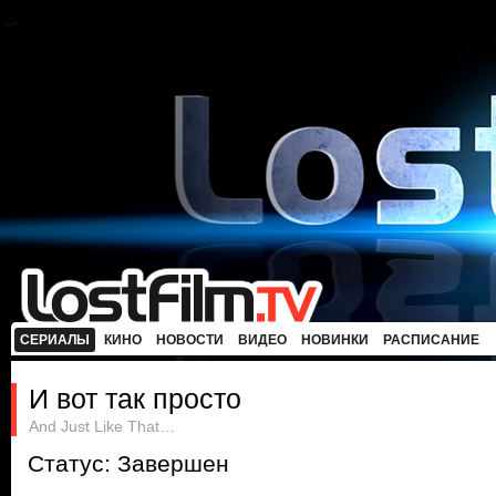
СЕРИАЛЫ
КИНО
НОВОСТИ
ВИДЕО
НОВИНКИ
РАСПИСАНИЕ
И вот так просто
And Just Like That…
Статус: Завершен