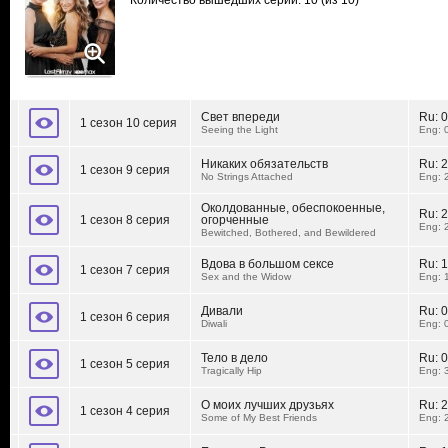
Количество вышедших серий: 10
(из 10)
Свет впереди
Ru:
0
1 сезон 10 серия
Seeing the Light
Eng: 
Никаких обязательств
Ru:
2
1 сезон 9 серия
No Strings Attached
Eng: 
Околдованные, обеспокоенные,
Ru:
2
1 сезон 8 серия
огорченные
Eng: 
Bewitched, Bothered, and Bewildered
Вдова в большом сексе
Ru:
1
1 сезон 7 серия
Sex and the Widow
Eng: 
Дивали
Ru:
0
1 сезон 6 серия
Diwali
Eng: 
Тело в дело
Ru:
0
1 сезон 5 серия
Tragically Hip
Eng: 
О моих лучших друзьях
Ru:
2
1 сезон 4 серия
Some of My Best Friends
Eng: 