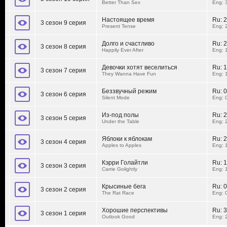
Better Than Sex
Eng: 
Настоящее время
Ru:
2
3 сезон 9 серия
Present Tense
Eng: 
Долго и счастливо
Ru:
2
3 сезон 8 серия
Happily Ever After
Eng: 
Девочки хотят веселиться
Ru:
1
3 сезон 7 серия
They Wanna Have Fun
Eng: 
Беззвучный режим
Ru:
0
3 сезон 6 серия
Silent Mode
Eng: 
Из-под полы
Ru:
2
3 сезон 5 серия
Under the Table
Eng: 
Яблоки к яблокам
Ru:
2
3 сезон 4 серия
Apples to Apples
Eng: 
Кэрри Голайтли
Ru:
1
3 сезон 3 серия
Carrie Golightly
Eng: 
Крысиные бега
Ru:
0
3 сезон 2 серия
The Rat Race
Eng: 
Хорошие перспективы
Ru:
3
3 сезон 1 серия
Outlook Good
Eng: 