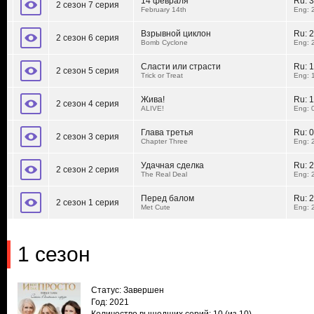
14 февраля
Ru:
3
2 сезон 7 серия
February 14th
Eng: 
Взрывной циклон
Ru:
2
2 сезон 6 серия
Bomb Cyclone
Eng: 
Сласти или страсти
Ru:
1
2 сезон 5 серия
Trick or Treat
Eng: 
Жива!
Ru:
1
2 сезон 4 серия
ALIVE!
Eng: 
Глава третья
Ru:
0
2 сезон 3 серия
Chapter Three
Eng: 
Удачная сделка
Ru:
2
2 сезон 2 серия
The Real Deal
Eng: 
Перед балом
Ru:
2
2 сезон 1 серия
Met Cute
Eng: 
1 сезон
Статус: Завершен
Год: 2021