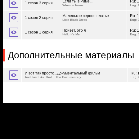
Если ты в Риме...
Ru:
1
1 сезон 3 серия
When in Rome...
Eng: 
Маленькое черное платье
Ru:
1
1 сезон 2 серия
Little Black Dress
Eng: 
Привет, это я
Ru:
1
1 сезон 1 серия
Hello It's Me
Eng: 
Дополнительные материалы
И вот так просто...Документальный фильм
Ru:
And Just Like That... The Documentary
Eng: 