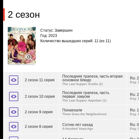
2 сезон
Статус: Завершен
Год: 2023
Количество вышедших серий: 11
(из 11)
Последняя трапеза, часть вторая:
Ru:
2
2 сезон 11 серия
основное блюдо
Eng: 
The Last Supper: Entrée (2)
Последняя трапеза, часть
Ru:
2
2 сезон 10 серия
первая: закуски
Eng: 
The Last Supper: Appetizer (1)
Понаехали
Ru:
1
2 сезон 9 серия
There Goes the Neighborhood
Eng: 
Сотню лет назад
Ru:
0
2 сезон 8 серия
A Hundred Years Ago
Eng: 