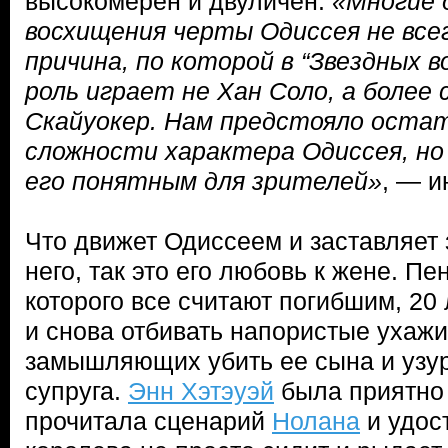
высокомерен и двуличен.
«Многие 
восхищения черты Одиссея не вс
причина, по которой в “Звездных 
роль играет не Хан Соло, а более
Скайуокер. Нам предстояло оста
сложности характера Одиссея, но
его понятным для зрителей»
, — и
Что движет Одиссеем и заставляет 
него, так это его любовь к жене. П
которого все считают погибшим, 20 
и снова отбивать напористые ухаж
замышляющих убить ее сына и узур
супруга.
Энн Хэтэуэй
была приятно 
прочитала сценарий
Нолана
и удос