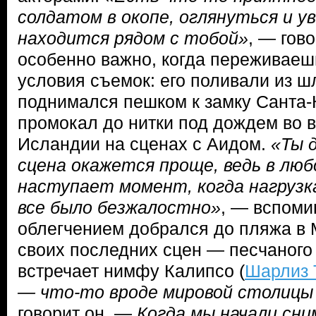
солдатом в окопе, оглянуться и у
находится рядом с тобой»
, — гов
особенно важно, когда переживаеш
условия съемок: его поливали из ш
поднимался пешком к замку Санта-
промокал до нитки под дождем во 
Исландии на сценах с Аидом.
«Ты 
сцена окажется проще, ведь в лю
наступает момент, когда нагрузк
все было безжалостно»
, — вспоми
облегчением добрался до пляжа в 
своих последних сцен — песчаного 
встречает нимфу Калипсо (
Шарлиз 
— что-то вроде мировой столицы
говорит он. —
Когда мы начали сни