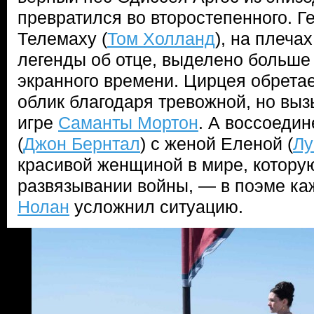
превратился во второстепенного. Г
Телемаху (
Том Холланд
), на плеча
легенды об отце, выделено больше
экранного времени. Цирцея обрета
облик благодаря тревожной, но вы
игре
Саманты Мортон
. А воссоеди
(
Джон Бернтал
) с женой Еленой (
Лу
красивой женщиной в мире, котору
развязывании войны, — в поэме ка
Нолан
усложнил ситуацию.