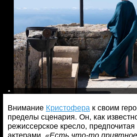
Внимание
Кристофера
к своим геро
пределы сценария. Он, как известно
режиссерское кресло, предпочитая
актерами.
«Есть что-то приятное