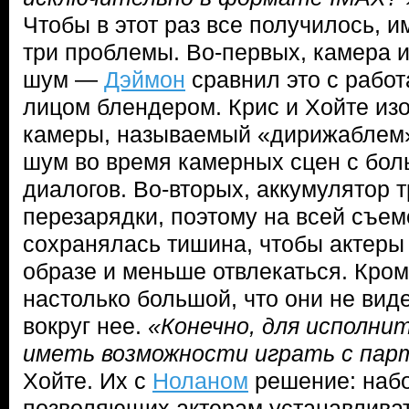
Чтобы в этот раз все получилось, 
три проблемы. Во-первых, камера 
шум —
Дэймон
сравнил это с рабо
лицом блендером. Крис и Хойте из
камеры, называемый «дирижаблем»
шум во время камерных сцен с бо
диалогов. Во-вторых, аккумулятор т
перезарядки, поэтому на всей съе
сохранялась тишина, чтобы актеры 
образе и меньше отвлекаться. Кром
настолько большой, что они не вид
вокруг нее.
«Конечно, для исполни
иметь возможности играть с пар
Хойте. Их с
Ноланом
решение: набо
позволяющих актерам устанавливат