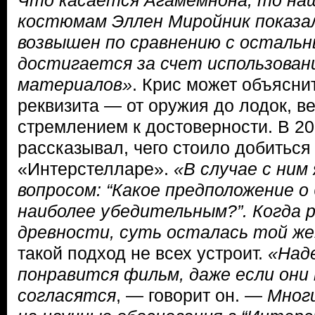
Что касается Агамемнона, то наш
костюмам Эллен Миройник показал
возвышен по сравнению с осталь
достигается за счет использовани
материалов»
. Крис может объясни
реквизита — от оружия до лодок, в
стремлением к достоверности. В 20
рассказывал, чего стоило добиться
«Интерстелларе».
«В случае с ним 
вопросом: “Какое предположение 
наиболее убедительным?”. Когда р
древности, суть осталась той же
такой подход не всех устроит.
«Над
понравится фильм, даже если они 
согласятся
, — говорит он. —
Мног