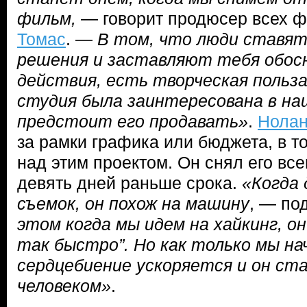
фильм,
— говорит продюсер всех 
Томас
. —
В том, что люди ставят
решения и заставляют тебя обос
действия, есть творческая польз
студия была заинтересована в на
предстоит его продавать»
.
Нола
за рамки графика или бюджета, в т
над этим проектом. Он снял его всег
девять дней раньше срока.
«Когда 
съемок, он похож на машину
, — по
этом когда мы идем на хайкинг, он
так быстро”. Но как только мы на
сердцебиение ускоряется и он ст
человеком»
.