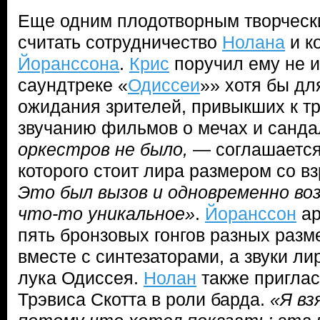
Еще одним плодотворным творчес
считать сотрудничество
Нолана
и к
Йоранссона
.
Крис
поручил ему не и
саундтреке «
Одиссеи
»» хотя бы дл
ожидания зрителей, привыкших к т
звучанию фильмов о мечах и санд
оркестров не было,
— соглашается
которого стоит лира размером со в
Это был вызов и одновременно в
что-то уникальное»
.
Йоранссон
ар
пять бронзовых гонгов разных разм
вместе с синтезаторами, а звуки л
лука Одиссея.
Нолан
также приглас
Трэвиса Скотта в роли барда.
«Я вз