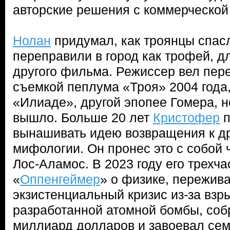
авторские решения с коммерческой
Нолан
придумал, как троянцы спасл
переправили в город как трофей, 
другого фильма. Режиссер вел пер
съемкой пеплума «Троя» 2004 года,
«Илиаде», другой эпопее Гомера, но
вышло. Больше 20 лет
Кристофер
п
вынашивать идею возвращения к д
мифологии. Он пронес это с собой ч
Лос-Аламос. В 2023 году его трехч
«
Оппенгеймер
» о физике, пережи
экзистенциальный кризис из-за взр
разработанной атомной бомбы, собр
миллиард долларов и завоевал се