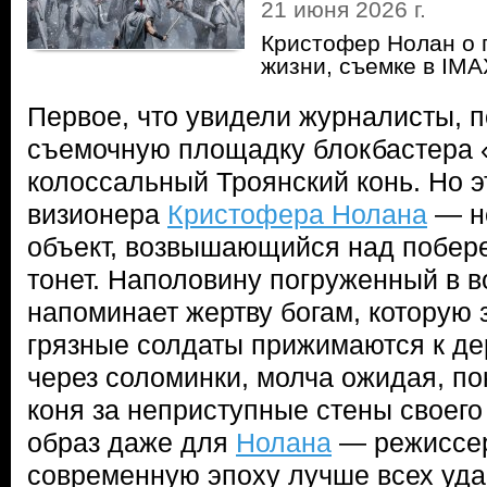
21 июня 2026 г.
Кристофер Нолан о п
жизни, съемке в IM
Первое, что увидели журналисты, 
съемочную площадку блокбастера 
колоссальный Троянский конь. Но эт
визионера
Кристофера Нолана
— н
объект, возвышающийся над побере
тонет. Наполовину погруженный в в
напоминает жертву богам, которую 
грязные солдаты прижимаются к де
через соломинки, молча ожидая, по
коня за неприступные стены своего
образ даже для
Нолана
— режиссер
современную эпоху лучше всех уда