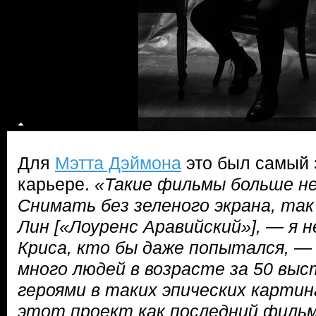
Для
Мэтта Дэймона
это был самый 
карьере.
«Такие фильмы больше н
Снимать без зеленого экрана, так
Лин [«Лоуренс Аравийcкий»], — я н
Криса, кто бы даже попытался,
— 
много людей в возрасте за 50 вы
героями в таких эпических карти
этот проект как последний фильм,