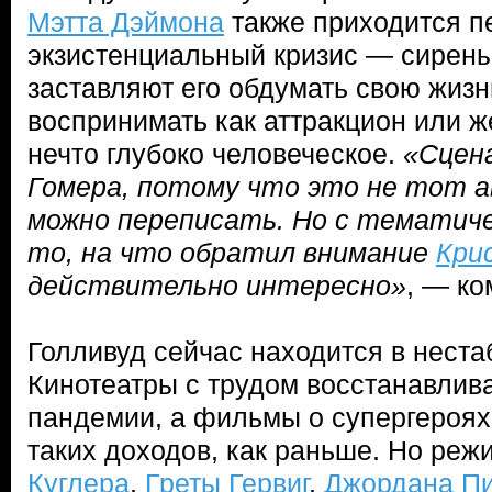
Мэтта Дэймона
также приходится п
экзистенциальный кризис — сирены
заставляют его обдумать свою жизн
воспринимать как аттракцион или ж
нечто глубоко человеческое.
«Сцен
Гомера, потому что это не тот а
можно переписать. Но с тематиче
то, на что обратил внимание
Кри
действительно интересно»
, — к
Голливуд сейчас находится в нест
Кинотеатры с трудом восстанавлив
пандемии, а фильмы о супергероях
таких доходов, как раньше. Но ре
Куглера
,
Греты Гервиг
,
Джордана П