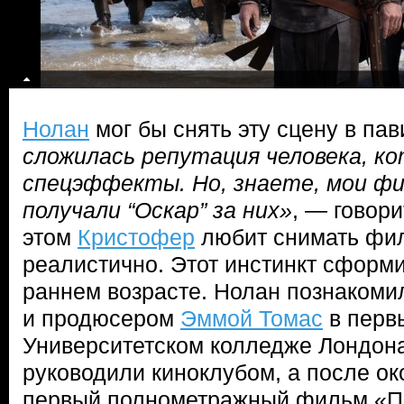
Нолан
мог бы снять эту сцену в па
сложилась репутация человека, к
спецэффекты. Но, знаете, мои ф
получали “Оскар” за них»
, — говори
этом
Кристофер
любит снимать фи
реалистично. Этот инстинкт сформи
раннем возрасте. Нолан познакоми
и продюсером
Эммой Томас
в перв
Университетском колледже Лондона
руководили киноклубом, а после о
первый полнометражный фильм «П