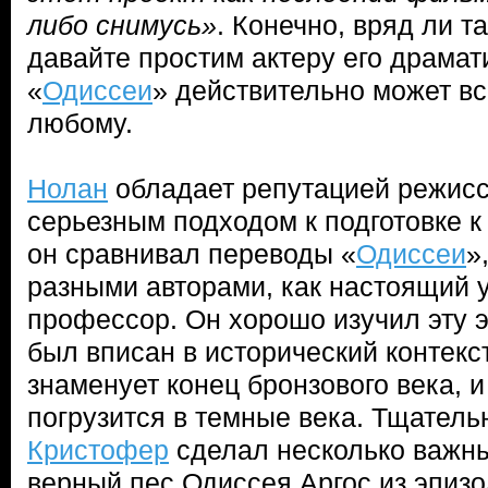
либо снимусь»
. Конечно, вряд ли т
давайте простим актеру его драма
«
Одиссеи
» действительно может вс
любому.
Нолан
обладает репутацией режисс
серьезным подходом к подготовке 
он сравнивал переводы «
Одиссеи
»
разными авторами, как настоящий 
профессор. Он хорошо изучил эту 
был вписан в исторический контекс
знаменует конец бронзового века, и
погрузится в темные века. Тщатель
Кристофер
сделал несколько важны
верный пес Одиссея Аргос из эпиз