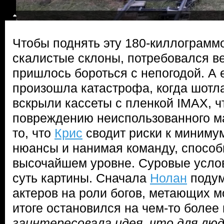
Чтобы поднять эту 180-киллограмм
скалистые склоны, потребовался ве
пришлось бороться с непогодой. А 
произошла катастрофа, когда шотл
вскрыли кассеты с пленкой IMAX, ч
повреждению неиспользованного м
то, что
Крис
сводит риски к миниму
нюансы и нанимая команду, способ
высочайшем уровне. Суровые усло
суть картины. Сначала
Нолан
подум
актеров на роли богов, метающих м
итоге остановился на чем-то боле
заинтересовала идея, что для люд