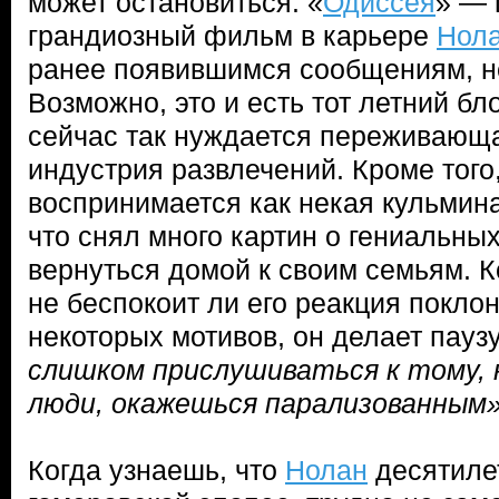
может остановиться. «
Одиссея
» — 
грандиозный фильм в карьере
Нол
ранее появившимся сообщениям, н
Возможно, это и есть тот летний бл
сейчас так нуждается переживающ
индустрия развлечений. Кроме тог
воспринимается как некая кульмин
что снял много картин о гениальн
вернуться домой к своим семьям. К
не беспокоит ли его реакция покло
некоторых мотивов, он делает пауз
слишком прислушиваться к тому,
люди, окажешься парализованным
Когда узнаешь, что
Нолан
десятиле