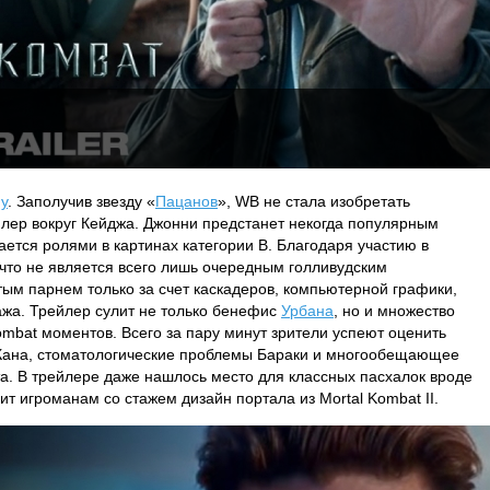
у
. Заполучив звезду «
Пацанов
», WB не стала изобретать
лер вокруг Кейджа. Джонни предстанет некогда популярным
ается ролями в картинах категории B. Благодаря участию в
 что не является всего лишь очередным голливудским
ым парнем только за счет каскадеров, компьютерной графики,
ажа. Трейлер сулит не только бенефис
Урбана
, но и множество
ombat моментов. Всего за пару минут зрители успеют оценить
Кана, стоматологические проблемы Бараки и многообещающее
а. В трейлере даже нашлось место для классных пасхалок вроде
т игроманам со стажем дизайн портала из Mortal Kombat II.