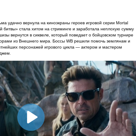
сьма удачно вернула на киноэкраны героев игровой серии Mortal
й битвы» стала хитом на стриминге и заработала неплохую сумму
шизы вернутся в сиквеле, который поведает о бойцовском турнире
орами из Внешнего мира. Боссы WB решили помочь землянам и
итнейших персонажей игрового цикла — актером и мастером
джем.