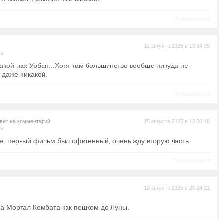
Пожаловаться
12 августа 2025 в 19:34:09
ль
какой нах Урбан...Хотя там большинство вообще никуда не
 даже никакой.
Пожаловаться
твет на
комментарий
15 августа 2025 в 13:50:18
ль
е, первый фильм был офигенный, очень жду вторую часть.
Пожаловаться
12 августа 2025 в 20:24:21
а Мортал Комбата как пешком до Луны.