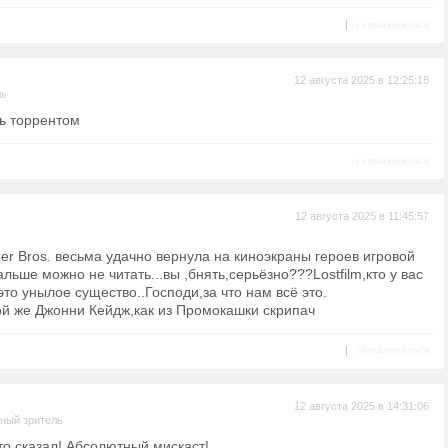
|
Пожаловаться
12 августа 2025 в 12:25:18
ль
ть торрентом
Пожаловаться
12 августа 2025 в 11:45:57
ner Bros. весьма удачно вернула на киноэкраны героев игровой
альше можно не читать...вы ,бнять,серьёзно???Lostfilm,кто у вас
это унылое существо..Господи,за что нам всё это.
ой же Джонни Кейдж,как из Промокашки скрипач
|
Пожаловаться
12 августа 2025 в 14:31:06
ный зритель
это сказал! Абсолютный мискаст!