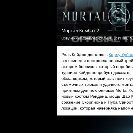
Мортал Комбат 2
Озвученный трейлер фильма. LostFilm.TV
Роль Кейджа досталась
Карлу Урбан
велосипед и построила первый трей
актером боевиков, который перебив
турнире Кейдж попробует доказать,
обманщиком, который выглядит крут
съемочных трюков и удачного монт
приятных для поклонников Mortal K
новый костюм Рейдена, мощь Шао 
сражение Скорпиона и Нуба Сайбот
локации, которая наверняка напомни