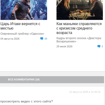
Царь Итаки вернется с
Как маньяки справляются
местью
с кризисом среднего
возраста
Озвученный трейлер «Одиссеи»
Кадры второго сезона «Декстера:
04 августа 2026
39
Воскрешение»
29 июля 2026
3
ВСЕ КОММЕНТАРИИ (18)
12 августа 2025 в 11:36:22
просмотреть видео с этого сайта?