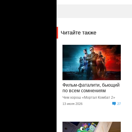
Читайте также
Фильм-фаталити, бьющий
по всем сомнениям
Чем хорош «Мортал Комбат 2»
13 июля 2026
27