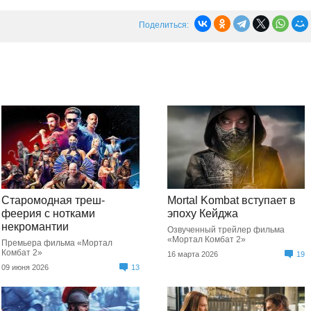
Поделиться:
Старомодная треш-
Mortal Kombat вступает в
феерия с нотками
эпоху Кейджа
некромантии
Озвученный трейлер фильма
«Мортал Комбат 2»
Премьера фильма «Мортал
Комбат 2»
16 марта 2026
19
09 июня 2026
13