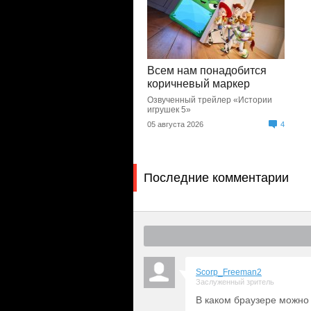
Всем нам понадобится
коричневый маркер
Озвученный трейлер «Истории
игрушек 5»
05 августа 2026
4
Последние комментарии
Scorp_Freeman2
Заслуженный зритель
В каком браузере можно 