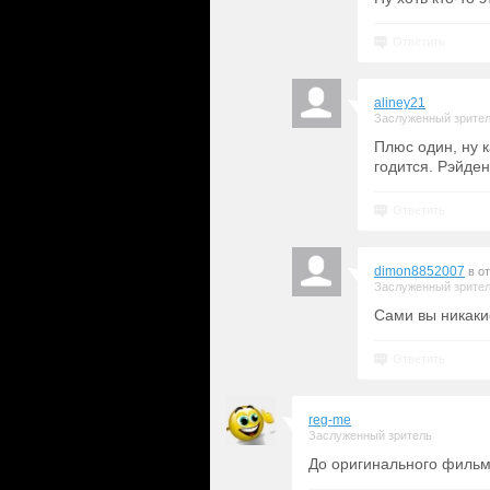
Ответить
aliney21
Заслуженный зрите
Плюс один, ну 
годится. Рэйден
Ответить
dimon8852007
в о
Заслуженный зрите
Сами вы никаки
Ответить
reg-me
Заслуженный зритель
До оригинального фильм