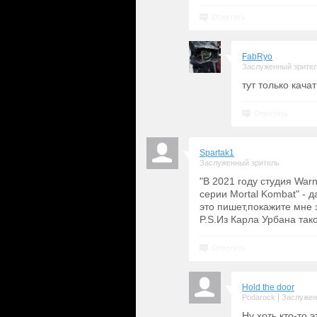
Ответить
FabRyo
Заслуженный зрите
тут только кача
Ответить
Spartak1
Заслуженный зритель
"В 2021 году студия War
серии Mortal Kombat" - д
это пишет,покажите мне 
P.S.Из Карла Урбана так
Ответить
Hold the door
|
Podarock
Заслужен
Ну хоть кто-то 