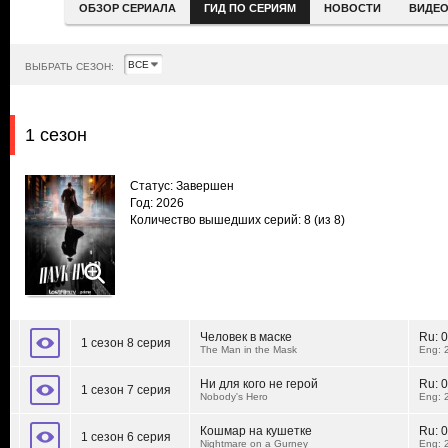
ОБЗОР СЕРИАЛА
ГИД ПО СЕРИЯМ
НОВОСТИ
ВИДЕ
ВЫБРАТЬ СЕЗОН:
1 сезон
Статус: Завершен
Год: 2026
Количество вышедших серий: 8
(из 8)
Человек в маске
Ru:
0
1 сезон 8 серия
The Man in the Mask
Eng: 
Ни для кого не герой
Ru:
0
1 сезон 7 серия
Nobody's Hero
Eng: 
Кошмар на кушетке
Ru:
0
1 сезон 6 серия
Nightmare on a Gurney
Eng: 