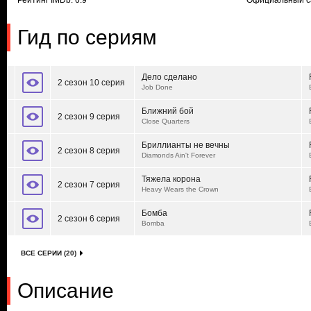
Рейтинг IMDb: 6.9
Официальный с
Гид по сериям
Дело сделано
2 сезон 10 серия
Job Done
Ближний бой
2 сезон 9 серия
Close Quarters
Бриллианты не вечны
2 сезон 8 серия
Diamonds Ain't Forever
Тяжела корона
2 сезон 7 серия
Heavy Wears the Crown
Бомба
2 сезон 6 серия
Bomba
ВСЕ СЕРИИ (20)
Описание