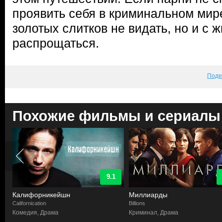
проявить себя в криминальном мире
золотых слитков не видать, но и с
распрощаться.
Поде
Похожие фильмы и сериалы
9.1
Калифорникейшн
Миллиарды
Californication
Billions
Комедия, Драма
Криминал, Драма