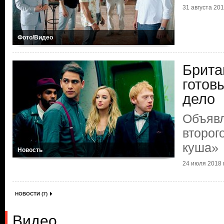
31 августа 2018
Фото/Видео
Брита
готов
дело
Объявл
второг
куша»
Новость
24 июля 2018 г
НОВОСТИ (7)
Видео