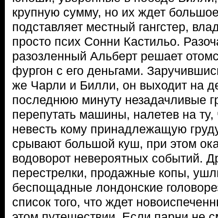
крупную сумму, но их ждет большо
подставляет местный гангстер, вла
просто псих Сонни Кастильо. Разо
разозленный Альберт решает отомс
фургон с его деньгами. Заручившис
же Чарли и Билли, он выходит на де
последнюю минуту незадачливые г
перепутать машины, налетев на ту,
невесть кому принадлежащую груду
срывают большой куш, при этом ок
водоворот невероятных событий. Др
перестрелки, продажные копы, ушл
беспощадные лондонские головоре
список того, что ждет новоиспечен
этом путешествии. Если парни не с