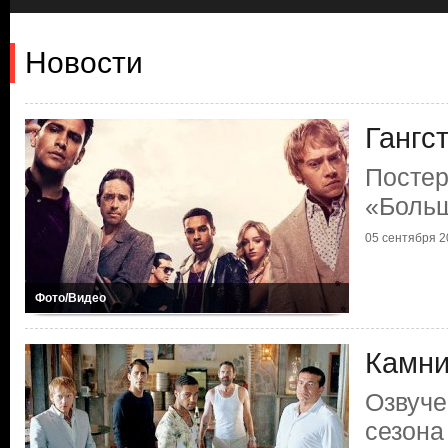
Новости
Гангс
Постер
«Больш
05 сентября 20
Фото/Видео
Камни
Озвуче
сезона