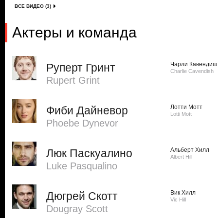
ВСЕ ВИДЕО (3)
Актеры и команда
Чарли Кавендиш
Руперт Гринт
Charlie Cavendish
Rupert Grint
Лотти Мотт
Фиби Дайневор
Lotti Mott
Phoebe Dynevor
Альберт Хилл
Люк Паскуалино
Albert Hill
Luke Pasqualino
Вик Хилл
Дюгрей Скотт
Vic Hill
Dougray Scott