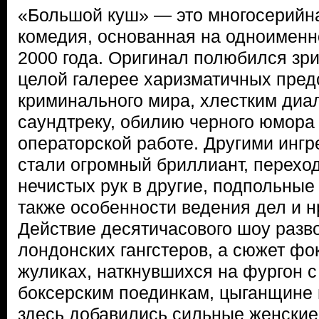
«Большой куш» — это многосерийн
комедия, основанная на одноимен
2000 года. Оригинал полюбился зр
целой галерее харизматичных пред
криминального мира, хлестким диа
саундтреку, обилию черного юмор
операторской работе. Другими инг
стали огромный бриллиант, перехо
нечистых рук в другие, подпольные 
также особенности ведения дел и н
Действие десятичасового шоу разв
лондонских гангстеров, а сюжет фо
жуликах, наткнувшихся на фургон с
боксерским поединкам, цыганщине 
здесь добавились сильные женские