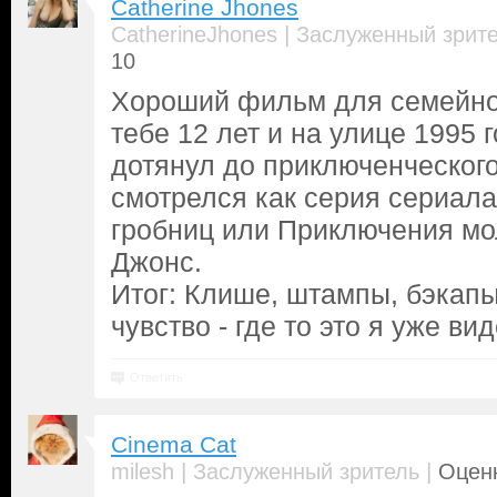
Catherine Jhones
|
CatherineJhones
Заслуженный зрит
10
Хороший фильм для семейног
тебе 12 лет и на улице 1995 
дотянул до приключенческого 
смотрелся как серия сериал
гробниц или Приключения м
Джонс.
Итог: Клише, штампы, бэкапы
чувство - где то это я уже вид
Ответить
Cinema Cat
|
|
milesh
Заслуженный зритель
Оценк