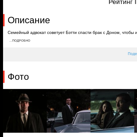
Рейтинг 
Описание
Семейный адвокат советует Бэтти спасти брак с Доном, чтобы
развода. Бывшая клиентка Роджера хочет возобновить их роман,
…ПОДРОБНО
армию. Дон планирует путешествие с новой любовницей, но Бэт
меняет его планы.
Поде
Фото