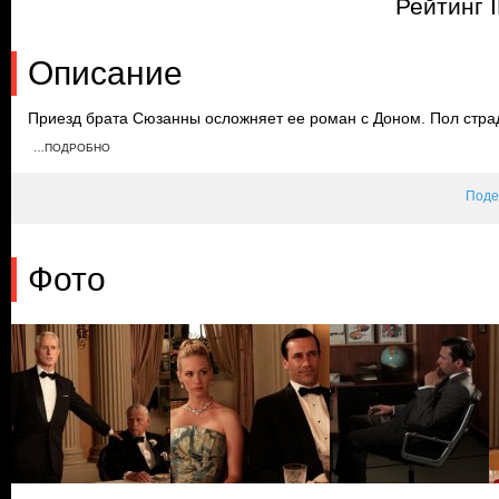
Рейтинг 
Описание
Приезд брата Сюзанны осложняет ее роман с Доном. Пол страда
Пегги работает сверхурочно, чтобы придумать презентацию. Т
…ПОДРОБНО
ящика в столе Дона, где обнаруживает документы и фотограф
Поде
Фото