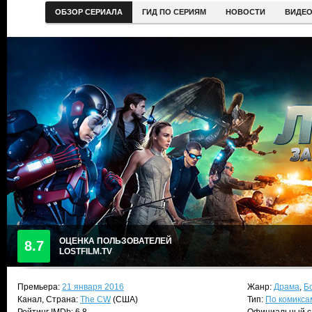
ОБЗОР СЕРИАЛА
ГИД ПО СЕРИЯМ
НОВОСТИ
ВИДЕ
ОЦЕНКА ПОЛЬЗОВАТЕЛЕЙ
8.7
LOSTFILM.TV
Премьера:
21 января 2016
Жанр:
Драма
,
Б
Канал, Страна:
The CW
(США)
Тип:
По комикса