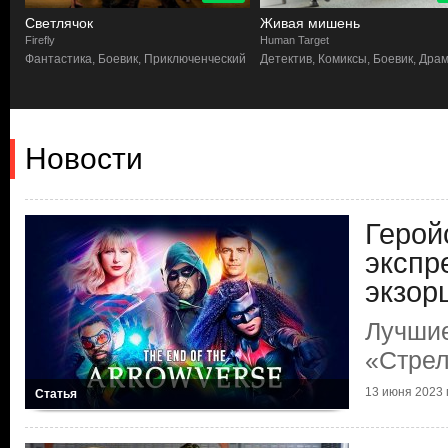
Светлячок
Живая мишень
Firefly
Human Target
Фантастика, Боевик, Приключенческий
Детектив, Комиксы, Боевик, Дра
Новости
Герой
экспр
экзор
Лучши
«Стре
13 июня 2023 г
Статья