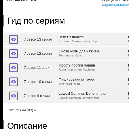
Рейтинг IMDb: 6.8
Официальный с
legends-of-tomo
Гид по сериям
Залет в налете
7 сезон 13 серия
Knocked Down, Knocked Up
Снова живы для наживы
7 сезон 12 серия
Too Legit to Quit
Ярость против машин
7 сезон 11 серия
Rage Against the Machines
Фиксированная точка
7 сезон 10 серия
The Fixed Point
Lowest Common Denominator
7 сезон 9 серия
Lowest Common Denominator
ВСЕ СЕРИИ (110)
Описание