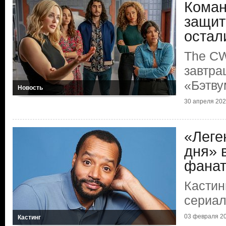
Коман
защит
остал
The CW
завтра
«Бэтву
Новость
30 апреля 2022
«Леге
дня» 
фана
Кастин
сериа
03 февраля 20
Кастинг