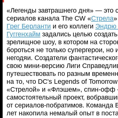
«Легенды завтрашнего дня» — это
сериалов канала The CW «
Стрела
»
Грег Берланти
и его коллеги
Эндрю 
Гуггенхайм
задались целью создать
зрелищное шоу, в котором на сторо
бороться не только супергерои, но
негодяи. Создатели фантастическо
свою мини-версию Лиги Справедлив
путешествовать по разным времен
на то, что DC's Legends of Tomorro
«Стрелой» и «Флэшем», спин-офф
самостоятельный проект, вобравши
от сериалов-побратимов. Команда 
лет накопила немалый опыт в пост