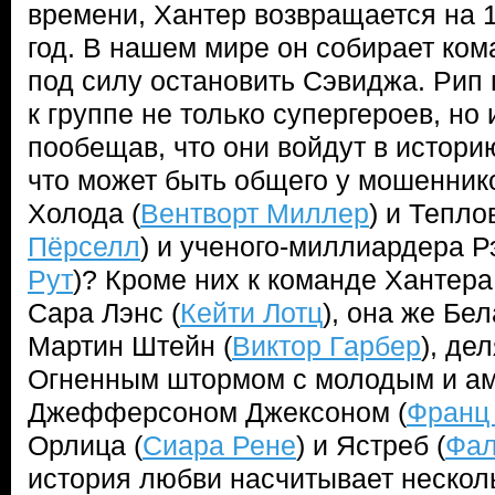
времени, Хантер возвращается на 1
год. В нашем мире он собирает ком
под силу остановить Сэвиджа. Рип
к группе не только супергероев, но 
пообещав, что они войдут в истори
что может быть общего у мошенник
Холода (
Вентворт Миллер
) и Тепло
Пёрселл
) и ученого-миллиардера Р
Рут
)? Кроме них к команде Хантер
Сара Лэнс (
Кейти Лотц
), она же Бе
Мартин Штейн (
Виктор Гарбер
), де
Огненным штормом с молодым и а
Джефферсоном Джексоном (
Франц
Орлица (
Сиара Рене
) и Ястреб (
Фал
история любви насчитывает нескол