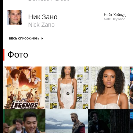
Нейт Хейвуд
Ник Зано
Nate Heywood
Nick Zano
ВЕСЬ СПИСОК (698)
Фото