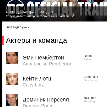
Легенды завтрашнего дня
Озвученный трейлер шестого сезона. LostFilm.TV
ВСЕ ВИДЕО (40)
Актеры и команда
Гидеон
Эми Пембертон
Gideon
Amy Louise Pemberton
Сара Лэнс
Кейти Лотц
Sara Lance
Caity Lotz
Мик Рори
Доминик Пёрселл
Mick Rory
Dominic Purcell