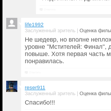
Ответить
life1992
|
Заслуженный зритель
Оценка фильм
Не шедевр, но вполне неплох
уровне "Мстителей: Финал", 
повыше. Хотя первая часть 
понравилась.
Ответить
reser911
|
Заслуженный зритель
Оценка фильм
Спасибо!!!