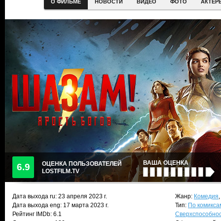
О ФИЛЬМЕ
НОВОСТИ
ВИДЕО
ФОТО
АКТЕР
ВАША ОЦЕНКА
ОЦЕНКА ПОЛЬЗОВАТЕЛЕЙ
6.9
LOSTFILM.TV
Дата выхода ru:
23 апреля 2023
г.
Жанр:
Комедия
Дата выхода eng: 17 марта 2023 г.
Тип:
По комикса
Рейтинг IMDb: 6.1
Сверхспособно