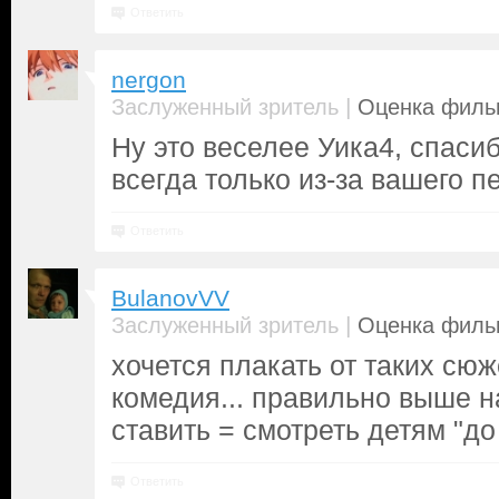
Ответить
nergon
|
Заслуженный зритель
Оценка фильм
Ну это веселее Уика4, спасиб
всегда только из-за вашего п
Ответить
BulanovVV
|
Заслуженный зритель
Оценка фильм
хочется плакать от таких сюж
комедия... правильно выше н
ставить = смотреть детям "до 9
Ответить