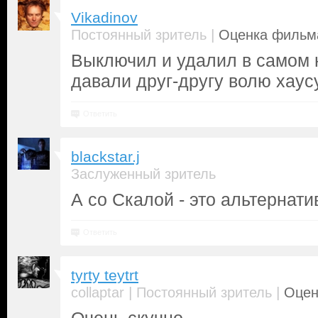
Vikadinov
|
Постоянный зритель
Оценка фильма
Выключил и удалил в самом н
давали друг-другу волю хаусу
Ответить
blackstar.j
Заслуженный зритель
А со Скалой - это альтернат
Ответить
tyrty teytrt
|
|
collaptar
Постоянный зритель
Оцен