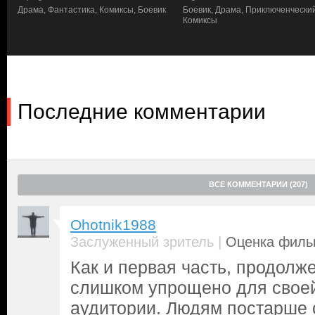
Калипсо (
Люси Лью
) и Антея (
Рэйчел Зеглер
). Древние сущност
Драма, Фантастика, Комиксы, Боевик
Боевик, Драма, Приключенческий
вернуть себе его силы, которыми как раз владеет Семья Шазамо
Комиксы
Группе тинейджеров придется повзрослеть не только внешне, 
научиться быть реальной командой, чтобы одолеть трех свиреп
но и всему миру несдобровать…
Последние комментарии
ВСЕ КОММЕНТАРИИ (207)
Ohotnik1988
|
Заслуженный зритель
Оценка фильм
Как и первая часть, продолж
слишком упрощено для своей
аудитории. Людям постарше с