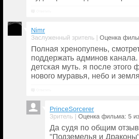
Ответить
Nimr
|
Заслуженный зритель
Оценка фильм
Полная хренопупень, смотрет
поддержать админов канала. 
детская муть. я после этого
нового муравья, небо и земля
Ответить
PrinceSorcerer
|
Зритель
Оценка фильма: 5 из
Да судя по общим отзыв
"Подземелья и Драконы