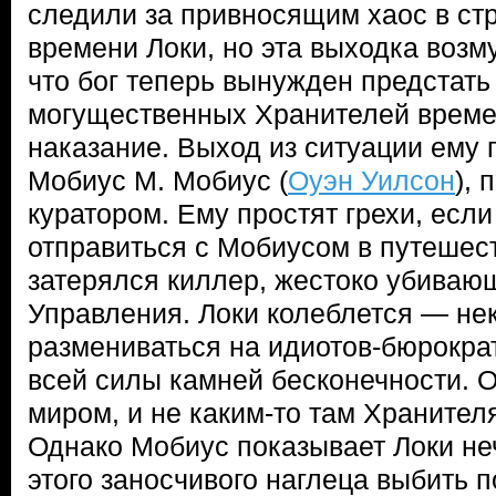
следили за привносящим хаос в ст
времени Локи, но эта выходка возм
что бог теперь вынужден предстать
могущественных Хранителей време
наказание. Выход из ситуации ему 
Мобиус М. Мобиус (
Оуэн Уилсон
), 
куратором. Ему простят грехи, если
отправиться с Мобиусом в путешест
затерялся киллер, жестоко убиваю
Управления. Локи колеблется — не
размениваться на идиотов-бюрокра
всей силы камней бесконечности. О
миром, и не каким-то там Хранител
Однако Мобиус показывает Локи не
этого заносчивого наглеца выбить по