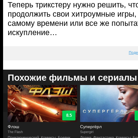
Теперь трикстеру нужно решить, ч
продолжить свои хитроумные игры,
самому времени или все же попыта
искупление…
Поде
Похожие фильмы и сериалы
8.5
Флэш
Супергёрл
The Flash
Supergirl
Приключенческий, Комиксы, Боевик,
Драма, Фантастика, Комиксы, Бо