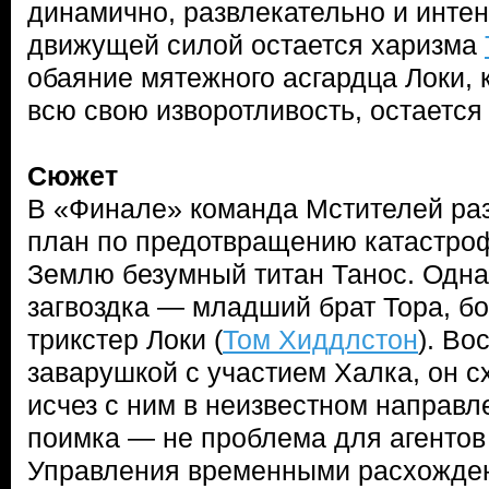
динамично, развлекательно и интен
движущей силой остается харизма
обаяние мятежного асгардца Локи, 
всю свою изворотливость, остаетс
Сюжет
В «Финале» команда Мстителей ра
план по предотвращению катастроф
Землю безумный титан Танос. Одна
загвоздка — младший брат Тора, бо
трикстер Локи (
Том Хиддлстон
). Во
заварушкой с участием Халка, он с
исчез с ним в неизвестном направл
поимка — не проблема для агентов
Управления временными расхожде