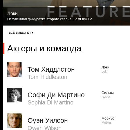
Локи
Озвученная фичуретка второго сезона. LostFilm.TV
ВСЕ ВИДЕО (7)
Актеры и команда
Локи
Том Хиддлстон
Loki
Tom Hiddleston
Сильви
Софи Ди Мартино
Sylvie
Sophia Di Martino
Мобиус
Оуэн Уилсон
Mobius
Owen Wilson