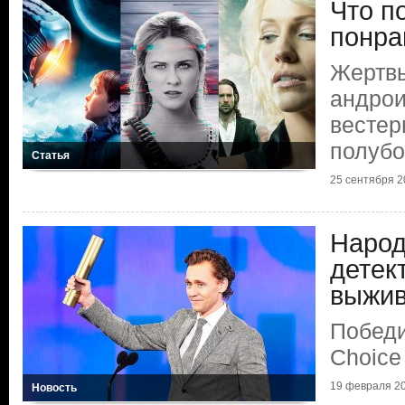
Что п
понра
Жертвы
андрои
вестер
полубо
Статья
25 сентября 20
Народ
детек
выжи
Победи
Choice
19 февраля 20
Новость