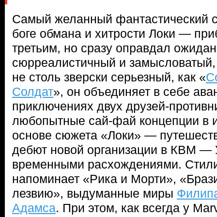
Самый желанный фантастический с
боге обмана и хитрости Локи — при
третьим, но сразу оправдал ожидан
сюрреалистичный и замысловатый, 
не столь зверски серьезный, как «
С
Солдат
», он объединяет в себе ав
приключениях двух друзей-противн
любопытные сай-фай концепции в и
основе сюжета «Локи» — путешеств
дебют новой организации в КВМ —
временными расхождениями. Стили
напоминает «Рика и Морти», «Браз
лезвию», выдуманные миры
Филипа
Адамса
. При этом, как всегда у Ma