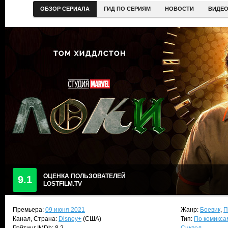
ОБЗОР СЕРИАЛА
ГИД ПО СЕРИЯМ
НОВОСТИ
ВИДЕ
ОЦЕНКА ПОЛЬЗОВАТЕЛЕЙ
9.1
LOSTFILM.TV
Премьера:
09 июня 2021
Жанр:
Боевик
,
П
Канал, Страна:
Disney+
(США)
Тип:
По комикса