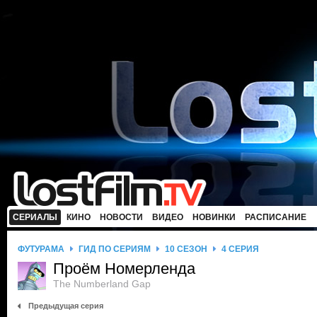
СЕРИАЛЫ
КИНО
НОВОСТИ
ВИДЕО
НОВИНКИ
РАСПИСАНИЕ
ФУТУРАМА
ГИД ПО СЕРИЯМ
10 СЕЗОН
4 СЕРИЯ
Проём Номерленда
The Numberland Gap
Предыдущая серия