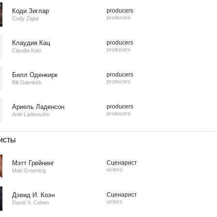
Коди Зиглар
producers
producers
Cody Ziglar
Клаудия Кац
producers
producers
Claudia Katz
Билл Оденкирк
producers
producers
Bill Odenkirk
Ариель Ладенсон
producers
producers
Ariel Ladensohn
исты
Мэтт Грейнинг
Сценарист
writers
Matt Groening
Дэвид И. Коэн
Сценарист
writers
David X. Cohen