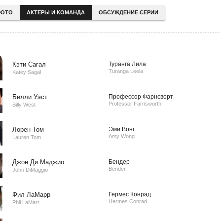
ОТО
АКТЕРЫ И КОМАНДА
ОБСУЖДЕНИЕ СЕРИИ
Кэти Сагал
Туранга Лила
Turanga Leela
Katey Sagal
Билли Уэст
Профессор Фарнсворт
Professor Farnsworth
Billy West
Лорен Том
Эми Вонг
Amy Wong
Lauren Tom
Джон Ди Маджио
Бендер
Bender
John DiMaggio
Фил ЛаМарр
Гермес Конрад
Hermes Conrad
Phil LaMarr