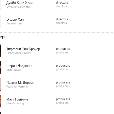
Дуэйн Кэри-Хилл
directors
directors
Dwayne Carey-Hill
Эндрю Хан
directors
directors
Andrew Han
еры
Тиффани Энн Броуер
producers
producers
Tiffany Anne Brower
Ширин Наджафи
producers
producers
Shirin Najafi
Патрик М. Веррон
producers
producers
Patric M. Verrone
Мэтт Грейнинг
producers
producers
Matt Groening