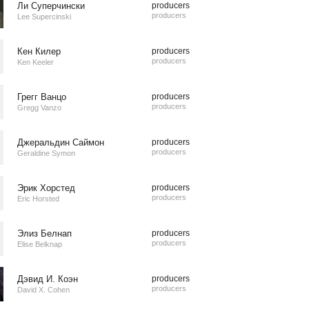
Ли Суперчински
producers
producers
Lee Supercinski
Кен Килер
producers
producers
Ken Keeler
Грегг Ванцо
producers
producers
Gregg Vanzo
Джеральдин Саймон
producers
producers
Geraldine Symon
Эрик Хорстед
producers
producers
Eric Horsted
Элиз Белнап
producers
producers
Elise Belknap
Дэвид И. Коэн
producers
producers
David X. Cohen