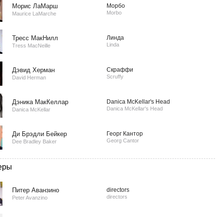
Морис ЛаМарш
Морбо
Morbo
Maurice LaMarche
Тресс МакНилл
Линда
Linda
Tress MacNeille
Дэвид Херман
Скраффи
Scruffy
David Herman
Дэника МакКеллар
Danica McKellar's Head
Danica McKellar's Head
Danica McKellar
Ди Брэдли Бейкер
Георг Кантор
Georg Cantor
Dee Bradley Baker
еры
Питер Аванзино
directors
directors
Peter Avanzino