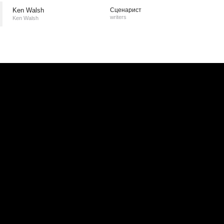
Ken Walsh
Сценарист
writers
Ken Walsh
е
|
Официальная группа в VK
ы
|
Обратная связь
|
RSS