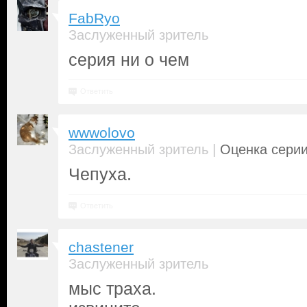
FabRyo
Заслуженный зритель
серия ни о чем
Ответить
wwwolovo
|
Заслуженный зритель
Оценка серии
Чепуха.
Ответить
chastener
Заслуженный зритель
мыс траха.