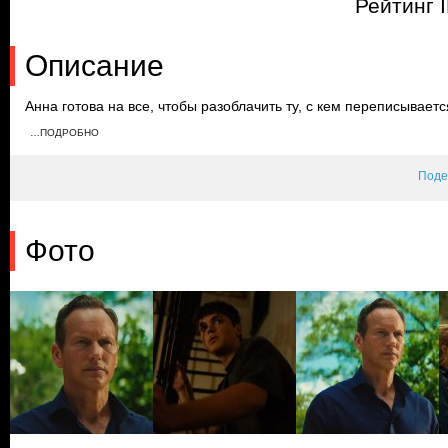
Рейтинг 
Описание
Анна готова на все, чтобы разоблачить ту, с кем переписывает
стать его адвокатом на переговорах о выплатах компенсации.
…ПОДРОБНО
требует, чтобы она рассталась с Заком. Пока Анна задерживает
устраивает вечеринку, где Невея знакомится с ней под другим 
Поде
Фото