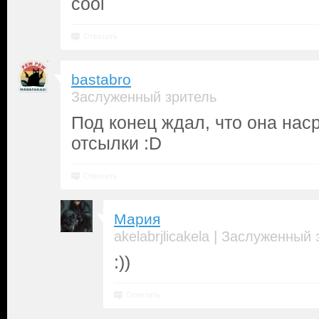
cool
Ответить
bastabro
Заслуженный зритель
Под конец ждал, что она наср
отсылки :D
Ответить
Мария
|
akelabrjlicakela
Заслуженный 
:))
Ответить