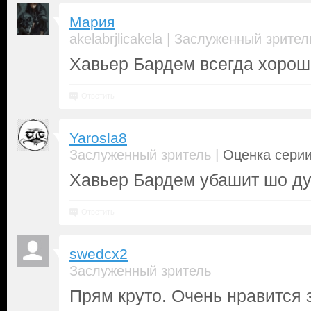
Мария
|
akelabrjlicakela
Заслуженный зрител
Хавьер Бардем всегда хорош 
Ответить
Yarosla8
|
Заслуженный зритель
Оценка серии
Хавьер Бардем убашит шо д
Ответить
swedcx2
Заслуженный зритель
Прям круто. Очень нравится 