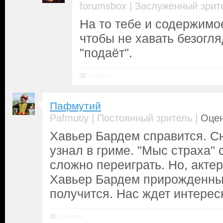
|
forumsbox
Заслуженный зрит
На то тебе и содержимо
чтобы не хавать безогляд
"подаёт".
Ответить
Пафмутий
|
|
Pafmutiy
Постоянный зритель
Оцен
Хавьер Бардем справится. С
узнал в гриме. "Мыс страха" 
сложно переиграть. Но, акте
Хавьер Бардем прирожденный
получится. Нас ждет интерес
Ответить