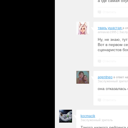
а где самая оху
Ответить
тварь ушастая
в о
|
annavas1995
Заслу
Ну, не знаю, ту
Вот в первом се
сценаристов бо
Ответить
agentneo
в ответ н
Заслуженный зрите
она отказалась 
Ответить
kocmacik
Заслуженный зритель
Такого низкого рейтинга 