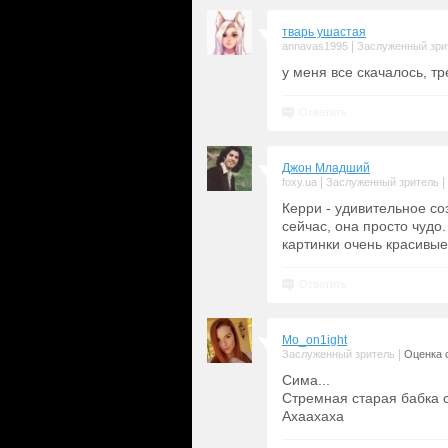
тварь ушастая
|
annavas1995
Заслуженный зри
у меня все скачалось, т
Ответить
Джон Младший
|
|
foxy.ua
Заслуженный зритель
Керри - удивительное соз
сейчас, она просто чудо.
картинки очень красивые
Ответить
Mo_on1ight
|
Заслуженный зритель
Оценка с
Сима...
Стремная старая бабка с 
Ахаахаха