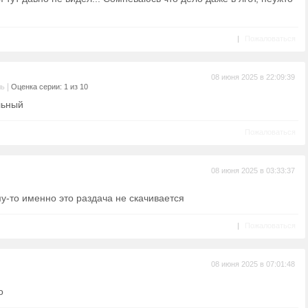
|
Пожаловаться
08 июня 2025 в 22:09:39
|
ль
Оценка серии: 1 из 10
льный
Пожаловаться
08 июня 2025 в 03:33:37
му-то именно это раздача не скачивается
|
Пожаловаться
08 июня 2025 в 07:01:48
о