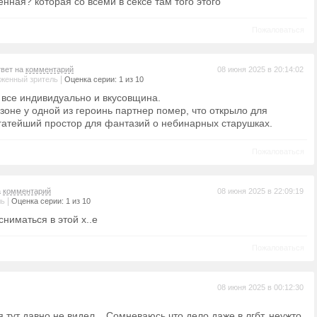
енная? которая со всеми в сексе там того этого
Пожаловаться
твет на
комментарий
08 июня 2025 в 20:14:02
|
женный зритель
Оценка серии: 1 из 10
т все индивидуально и вкусовщина.
зоне у одной из героинь партнер помер, что открыло для
гатейший простор для фантазий о небинарных старушках.
Пожаловаться
а
комментарий
08 июня 2025 в 22:09:19
|
ль
Оценка серии: 1 из 10
сниматься в этой х..е
Пожаловаться
08 июня 2025 в 00:12:30
я тут давно не видел... Сомневаюсь что дело даже в лгбт, неужто