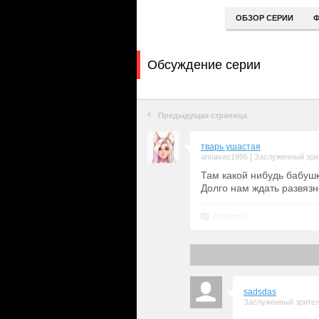
ОБЗОР СЕРИИ
Ф
Обсуждение серии
Предыдущая страница
тварь ушастая
|
annavas1995
Заслуженный зри
Там какой нибудь бабуш
Долго нам ждать развязн
Ответить
sadsdas
Заслуженный зрите