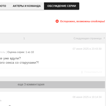
ОТО
АКТЕРЫ И КОМАНДА
ОБСУЖДЕНИЕ СЕРИИ
Осторожно, возможны спойлеры!
1
Следующая страница
07 июня 2025 в 23:43:30
|
тель
Оценка серии: 1 из 10
ке уже вдули?
ого секса со старухами?!
|
Пожаловаться
еще 3 комментария
08 июня 2025 в 19:14:34
ль