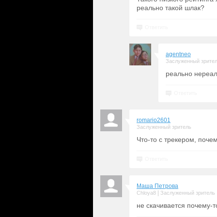
реально такой шлак?
Ответить
agentneo
Заслуженный зрите
реально нереа
Ответить
romario2601
Заслуженный зритель
Что-то с трекером, поче
Ответить
Маша Петрова
|
Chloya8
Заслуженный зритель
не скачивается почему-т