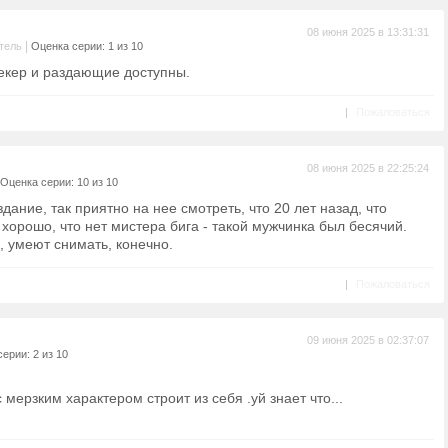
08 июня 2025 в 13:31:31
|
тель
Оценка серии: 1 из 10
рекер и раздающие доступны.
|
Пожаловаться
08 июня 2025 в 22:25:24
Оценка серии: 10 из 10
дание, так приятно на нее смотреть, что 20 лет назад, что
 хорошо, что нет мистера бига - такой мужчинка был бесячий.
, умеют снимать, конечно.
|
Пожаловаться
09 июня 2025 в 02:37:07
ерии: 2 из 10
мерзким характером строит из себя .уй знает что...