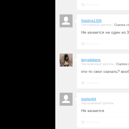
Ответить
Naidina1306
|
Постоянный зритель
Оценка се
Не качается ни один из 
Ответить
tanyatatiana
|
Заслуженный зритель
Оценка с
кто-то смог скачать? воо
Ответить
marlen64
Заслуженный зритель
Не качается
Ответить