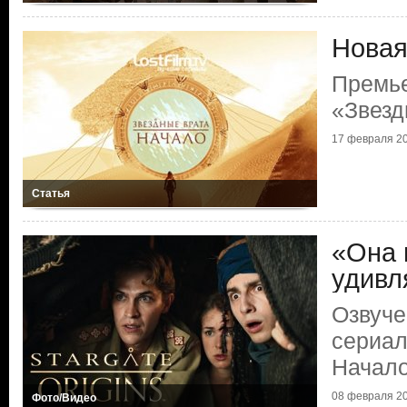
Новая
Премь
«Звезд
17 февраля 20
Статья
«Она 
удивл
Озвуче
сериал
Начал
08 февраля 20
Фото/Видео