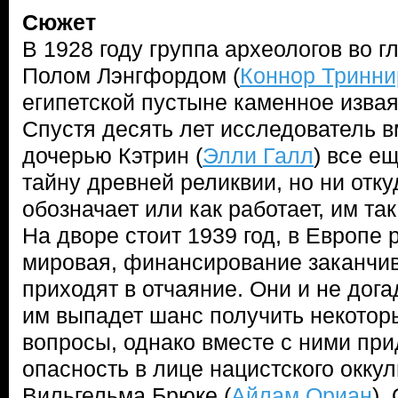
Сюжет
В 1928 году группа археологов во 
Полом Лэнгфордом (
Коннор Тринни
египетской пустыне каменное изва
Спустя десять лет исследователь в
дочерью Кэтрин (
Элли Галл
) все е
тайну древней реликвии, но ни отку
обозначает или как работает, им так
На дворе стоит 1939 год, в Европе 
мировая, финансирование заканчив
приходят в отчаяние. Они и не дога
им выпадет шанс получить некотор
вопросы, однако вместе с ними при
опасность в лице нацистского оккул
Вильгельма Брюке (
Айлам Ориан
).