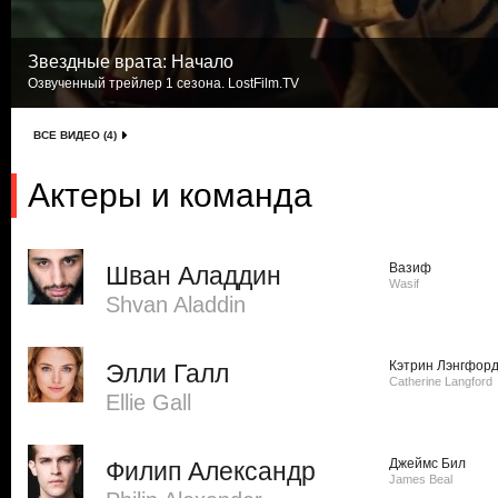
Звездные врата: Начало
Озвученный трейлер 1 сезона. LostFilm.TV
ВСЕ ВИДЕО (4)
Актеры и команда
Вазиф
Шван Аладдин
Wasif
Shvan Aladdin
Кэтрин Лэнгфор
Элли Галл
Catherine Langford
Ellie Gall
Джеймс Бил
Филип Александр
James Beal