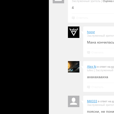
|
Заслуженный зритель
Оценка с
4
Ответить
hoovr
Заслуженный зрите
Мана кончилась
Ответить
Alex fg
в ответ на
к
|
tufeo
Заслуженный 
ахахахаахха
Ответить
Mill333
в ответ на
к
Заслуженный зрите
поясни, не пон