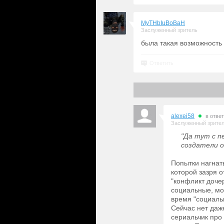
MyTHbIuBoBaH
Заслуженный зритель
была такая возможность
Ответить
alexei58
в отве
Заслуженный зрите
"Да тут с п
создатели о
Попытки нагнать
которой зазря о
"конфликт дочер
социальные, мо
время "социальн
Сейчас нет даж
сериальчик про 