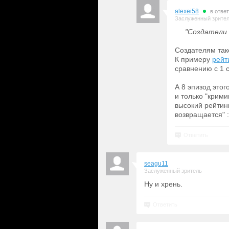
alexei58
в отве
Заслуженный зрите
"Создатели 
Создателям так
К примеру
рейт
сравнению с 1 с
А 8 эпизод этог
и только "крим
высокий рейтин
возвращается" :
Ответить
seagu11
Заслуженный зритель
Ну и хрень.
Ответить