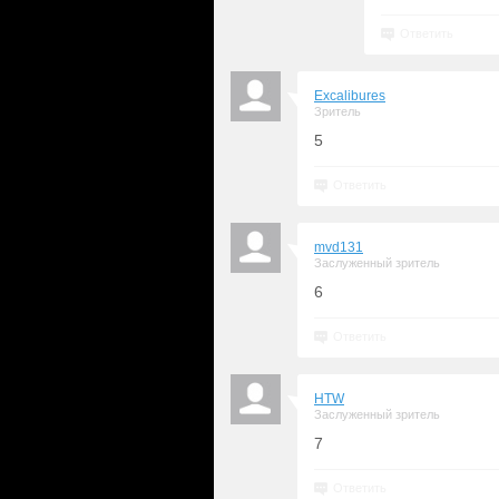
Ответить
Excalibures
Зритель
5
Ответить
mvd131
Заслуженный зритель
6
Ответить
HTW
Заслуженный зритель
7
Ответить