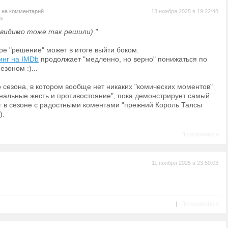
т на
комментарий
13 ноября 2025 в 19:22:48
ль
видимо тоже так решили) "
ое "решение" может в итоге выйти боком.
инг на IMDb
продолжает "медленно, но верно" понижаться по
езоном :)...
о сезона, в котором вообще нет никаких "комических моментов"
инальные жесть и противостояние", пока демонстрирует самый
г в сезоне с радостными коментами "прежний Король Талсы
).
Пожаловаться
11 ноября 2025 в 23:50:03
|
Пожаловаться