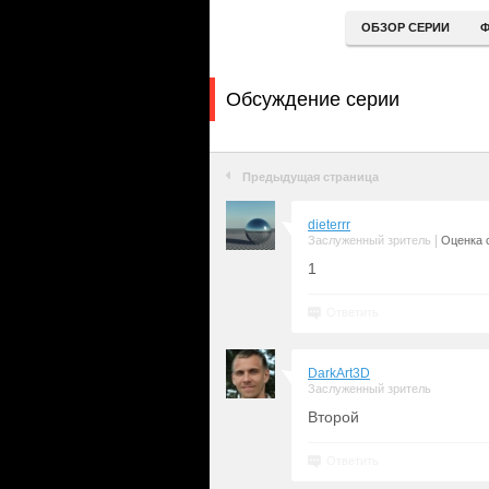
ОБЗОР СЕРИИ
Ф
Обсуждение серии
Предыдущая страница
dieterrr
|
Заслуженный зритель
Оценка с
1
Ответить
DarkArt3D
Заслуженный зритель
Второй
Ответить