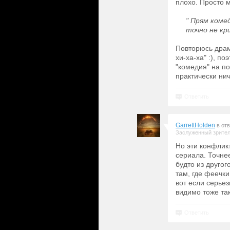
плохо. Просто 
" Прям коме
точно не кр
Повторюсь драм
хи-ха-ха" :), п
"комедия" на по
практически нич
Ответить
GarrettHolden
в от
Заслуженный зрите
Но эти конфлик
сериала. Точнее
будто из другог
там, где феечки
вот если серье
видимо тоже та
Ответить