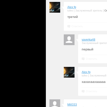
Alex fg
|
|
tufeo
Заслуженный зритель
Оц
третий
Ответить
vaverka48
Заслуженный зрите
первый
Ответить
Alex fg
|
tufeo
Заслуженный 
хахахаахааааа
Ответить
Mill333