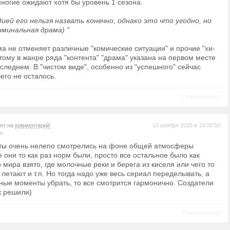
многие ожидают хотя бы уровень 1 сезона.
дией его нельзя назвать конечно, однако это что угодно, но
иминальная драма) "
а не отменяет различные "комические ситуации" и прочие "хи-
оэтому в жанре ряда "контента" "драма" указана на первом месте
следнем. В "чистом виде", особенно из "успешного" сейчас
его не осталось.
Пожаловаться
вет на
комментарий
13 ноября 2025 в 19:08:50
ль
ты очень нелепо смотрелись на фоне общей атмосферы
 они то как раз норм были, просто все остальное было как
о мира взято, где молочные реки и берега из киселя или чего то
 летают и т.п. Но тогда надо уже весь сериал переделывать, а
зные моменты убрать, то все смотрится гармонично. Создатели
к решили)
Пожаловаться