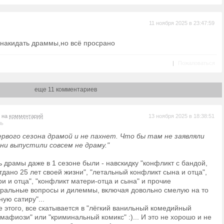
11 ноября 2025 в 23:47:59
 накидать драммы,но всё просрано
|
Пожаловаться
еще 11 комментариев
т на
комментарий
13 ноября 2025 в 18:38:51
ль
ервого сезона драмой и не пахнет. Что бы там не заявляли
ни выпустили совсем не драму."
 драмы даже в 1 сезоне были - навскидку "конфликт с бандой,
тдано 25 лет своей жизни", "летальный конфликт сына и отца",
и и отца", "конфликт матери-отца и сына" и прочие
ральные вопросы и дилеммы, включая довольно смелую на то
ую сатиру"...
е этого, все скатывается в "лёгкий ванильный комедийный
мафиози" или "криминальный комикс" :)... И это не хорошо и не