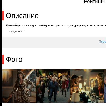
Рейтинг 
Описание
Данмайр организует тайную встречу с прокурором, в то время к
чтобы увидеться с Дуайтом в тот же день и вскоре требует 250
…ПОДРОБНО
На открытие винокурни прибывает множество критиков, а также
Лири.
Поде
Фото