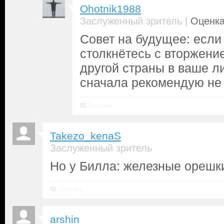
Ohotnik1988
|
Заслуженный зритель
Оценка
Совет на будущее: если
столкнётесь с вторжени
другой страны в ваше л
сначала рекомендую не 
Ответить
Takezo_kenaS
Заслуженный зритель
Но у Билла: железные орешки
Ответить
arshin