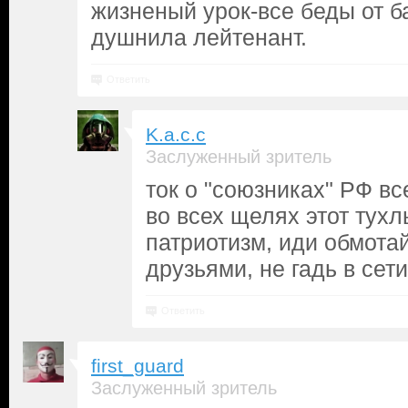
жизненый урок-все беды от ба
душнила лейтенант.
Ответить
K.a.c.c
Заслуженный зритель
ток о "союзниках" РФ в
во всех щелях этот тух
патриотизм, иди обмота
друзьями, не гадь в сети
Ответить
first_guard
Заслуженный зритель