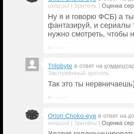
|
|
uxiscool
Зритель
Оценка сер
Ну я и говорю ФСБ) а т
фантазируй, и сериалы 
нужно смотреть, чтобы 
Ответить
Trilobyte
в ответ на
коммента
Заслуженный зритель
Так это ты нервничаешь)
Ответить
Orion Choko-eye
в ответ на
к
|
|
uxiscool
Зритель
Оценка сер
Хватит галлюцинировать,