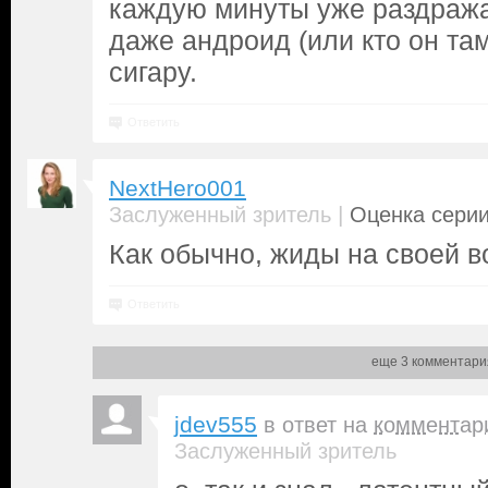
каждую минуты уже раздража
даже андроид (или кто он та
сигару.
Ответить
NextHero001
|
Заслуженный зритель
Оценка серии
Как обычно, жиды на своей в
Ответить
еще 3 комментари
jdev555
в ответ на
комментар
Заслуженный зритель