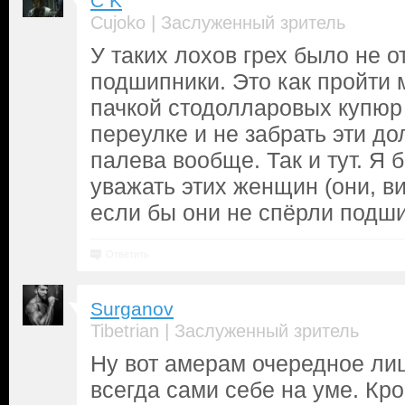
C K
|
Cujoko
Заслуженный зритель
У таких лохов грех было не 
подшипники. Это как пройти 
пачкой стодолларовых купюр
переулке и не забрать эти д
палева вообще. Так и тут. Я
уважать этих женщин (они, ви
если бы они не спёрли подш
Ответить
Surganov
|
Tibetrian
Заслуженный зритель
Ну вот амерам очередное лиц
всегда сами себе на уме. Кр