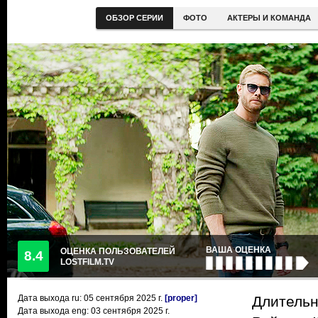
ОБЗОР СЕРИИ
ФОТО
АКТЕРЫ И КОМАНДА
ВАША ОЦЕНКА
ОЦЕНКА ПОЛЬЗОВАТЕЛЕЙ
8.4
LOSTFILM.TV
Дата выхода ru:
05 сентября 2025
г.
[proper]
Длительн
Дата выхода eng: 03 сентября 2025 г.