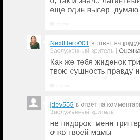
о, так и знал.. латентны
еще один высер, думаю
Ответить
NextHero001
в ответ на
комм
|
Заслуженный зритель
Оценка
Как же тебя жиденок три
твою сущность правду н
Ответить
jdev555
в ответ на
комментар
Заслуженный зритель
не пидорок, меня тригг
очко твоей мамы