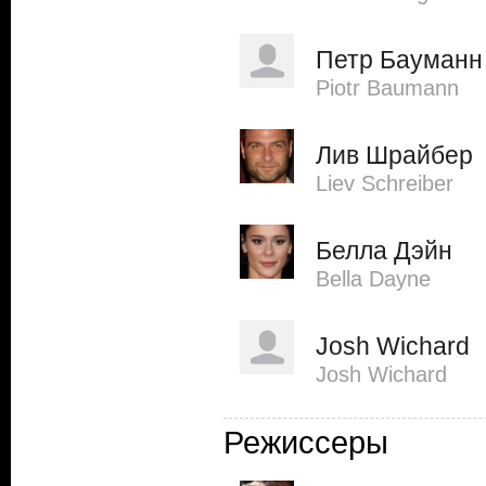
Петр Бауманн
Piotr Baumann
Лив Шрайбер
Liev Schreiber
Белла Дэйн
Bella Dayne
Josh Wichard
Josh Wichard
Режиссеры