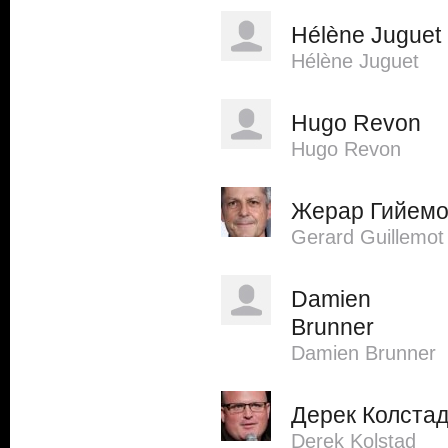
Hélène Juguet
Hélène Juguet
Hugo Revon
Hugo Revon
Жерар Гийем
Gerard Guillemot
Damien
Brunner
Damien Brunner
Дерек Колста
Derek Kolstad