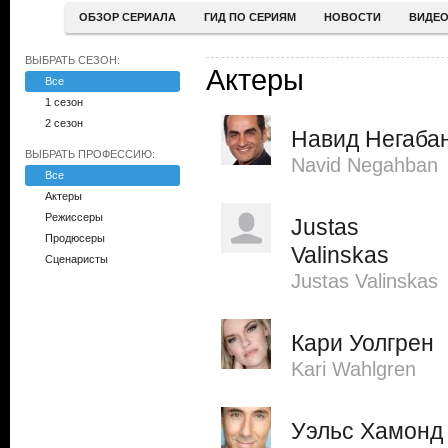
ОБЗОР СЕРИАЛА
ГИД ПО СЕРИЯМ
НОВОСТИ
ВИДЕ
ВЫБРАТЬ СЕЗОН:
Актеры
Все
1 сезон
2 сезон
Навид Негаба
ВЫБРАТЬ ПРОФЕССИЮ:
Navid Negahban
Все
Актеры
Режиссеры
Justas
Продюсеры
Valinskas
Сценаристы
Justas Valinskas
Кари Уолгрен
Kari Wahlgren
Уэльс Хамонд