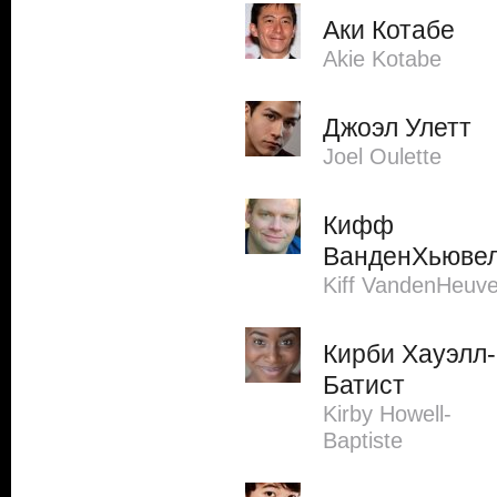
Аки Котабе
Akie Kotabe
Джоэл Улетт
Joel Oulette
Кифф
ВанденХьюве
Kiff VandenHeuve
Кирби Хауэлл-
Батист
Kirby Howell-
Baptiste