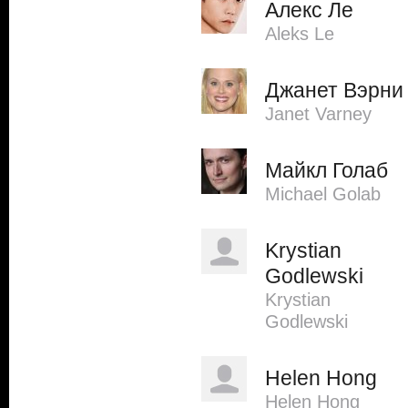
Алекс Ле
Aleks Le
Джанет Вэрни
Janet Varney
Майкл Голаб
Michael Golab
Krystian
Godlewski
Krystian
Godlewski
Helen Hong
Helen Hong