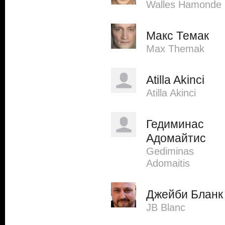
Walles Hamonde
Макс Темак
Max Themak
Atilla Akinci
Atilla Akinci
Гедиминас
Адомайтис
Gediminas
Adomaitis
Джейби Бланк
JB Blanc