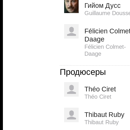
Гийом Дусс
Guillaume Douss
Félicien Colmet
Daage
Félicien Colmet-
Daage
Продюсеры
Théo Ciret
Théo Ciret
Thibaut Ruby
Thibaut Ruby