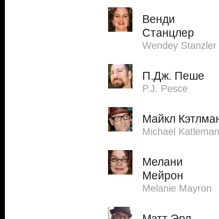
Венди
Станцлер
Wendey Stanzler
П.Дж. Пеше
P.J. Pesce
Майкл Кэтлма
Michael Katlema
Мелани
Мейрон
Melanie Mayron
Мэтт Эрл