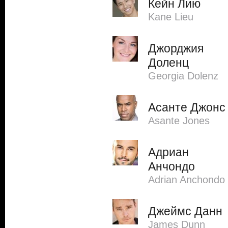
Кейн Лию
Kane Lieu
Джорджия
Доленц
Georgia Dolenz
Асанте Джонс
Asante Jones
Адриан
Анчондо
Adrian Anchondo
Джеймс Данн
James Dunn