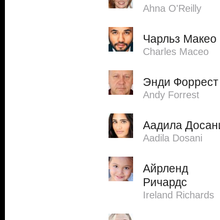
Ahna O'Reilly
Чарльз Макео
Charles Maceo
Энди Форрест
Andy Forrest
Аадила Досан
Aadila Dosani
Айрленд
Ричардс
Ireland Richards