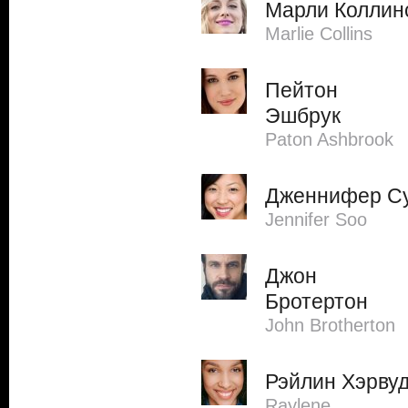
Марли Коллин
Marlie Collins
Пейтон
Эшбрук
Paton Ashbrook
Дженнифер С
Jennifer Soo
Джон
Бротертон
John Brotherton
Рэйлин Хэрву
Raylene