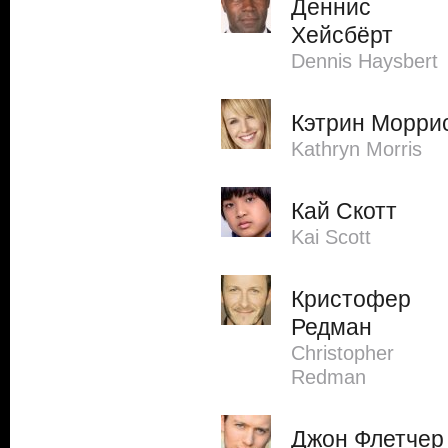
Деннис
Хейсбёрт
Dennis Haysbert
Кэтрин Морри
Kathryn Morris
Кай Скотт
Kai Scott
Кристофер
Редман
Christopher
Redman
Джон Флетчер