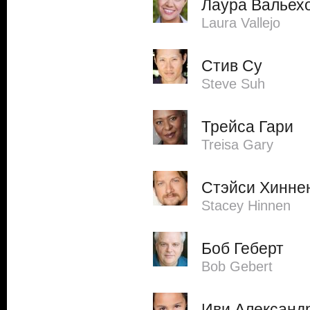
Лаура Вальех
Laura Vallejo
Стив Су
Steve Suh
Трейса Гари
Treisa Gary
Стэйси Хинне
Stacey Hinnen
Боб Геберт
Bob Gebert
Иви Александ