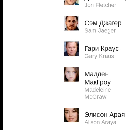
Jon Fletcher
Сэм Джагер
Sam Jaeger
Гари Краус
Gary Kraus
Мадлен
МакГроу
Madeleine
McGraw
Элисон Арая
Alison Araya