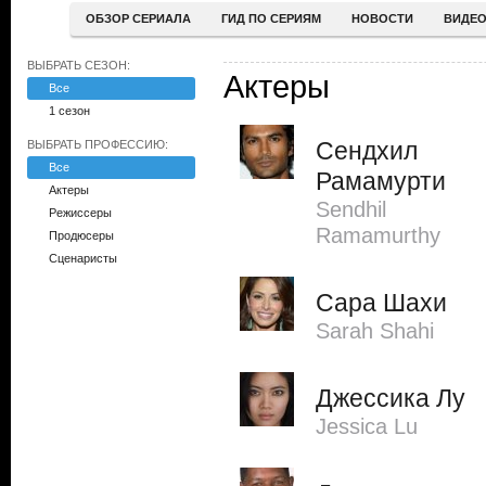
ОБЗОР СЕРИАЛА
ГИД ПО СЕРИЯМ
НОВОСТИ
ВИДЕ
ВЫБРАТЬ СЕЗОН:
Актеры
Все
1 сезон
Сендхил
ВЫБРАТЬ ПРОФЕССИЮ:
Все
Рамамурти
Актеры
Sendhil
Режиссеры
Ramamurthy
Продюсеры
Сценаристы
Сара Шахи
Sarah Shahi
Джессика Лу
Jessica Lu