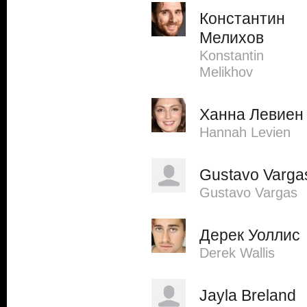
Константин
Мелихов
Konstantin
Melikhov
Ханна Левиен
Hannah Levien
Gustavo Varga
Gustavo Vargas
Дерек Уоллис
Derek Wallis
Jayla Breland