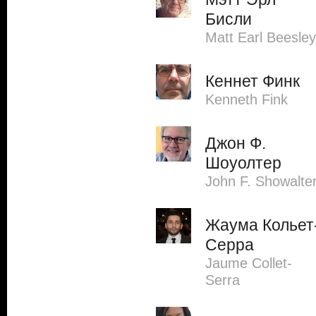
Бисли
Matt Earl Beesley
Кеннет Финк
Kenneth Fink
Джон Ф.
Шоуолтер
John F. Showalte
Жаума Кольет
Серра
Jaume Collet-
Serra