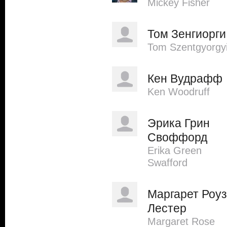
Mickey Fisher
Том Зенгиорги
Tom Szentgyorgy
Кен Вудрафф
Ken Woodruff
Эрика Грин
Своффорд
Erika Green
Swafford
Маргарет Роуз
Лестер
Margaret Rose