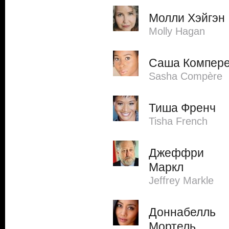
Молли Хэйгэн
Molly Hagan
Саша Компер
Sasha Compère
Тиша Френч
Tisha French
Джеффри
Маркл
Jeffrey Markle
Доннабелль
Мортель