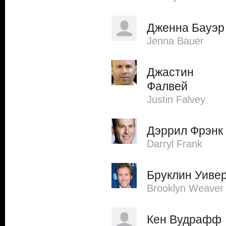
Дженна Бауэр
Jenna Bauer
Джастин
Фалвей
Justin Falvey
Дэррил Фрэнк
Darryl Frank
Бруклин Уиве
Brooklyn Weaver
Кен Вудрафф