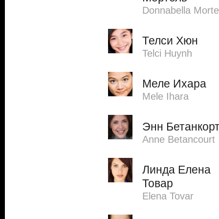
Donnabella Morte
Телси Хюн
Telci Huynh
Меле Ихара
Mele Ihara
Энн Бетанкор
Anne Betancourt
Линда Елена
Товар
Elena Tovar