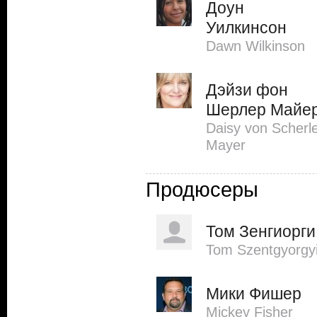
Доун
Уилкинсон
Dawn Wilkinson
Дэйзи фон
Шерлер Майе
Daisy von Scherl
Mayer
Продюсеры
Том Зенгиорги
Tom Szentgyorgy
Мики Фишер
Mickey Fisher