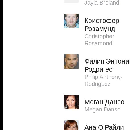
Jayla Breland
Кристофер
Розамунд
Christopher
Rosamond
Филип Энтони
Родригес
Philip Anthony-
Rodriguez
Меган Дансо
Megan Danso
Ана О’Райли