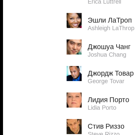
Erica Luttrell
Эшли ЛаТроп
Ashleigh LaThrop
Джошуа Чанг
Joshua Chang
Джордж Товар
George Tovar
Лидия Порто
Lidia Porto
Стив Риззо
Steve Rizzo