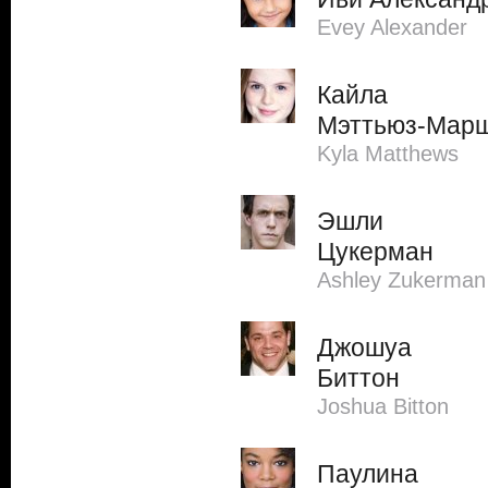
Evey Alexander
Кайла
Мэттьюз-Мар
Kyla Matthews
Эшли
Цукерман
Ashley Zukerman
Джошуа
Биттон
Joshua Bitton
Паулина