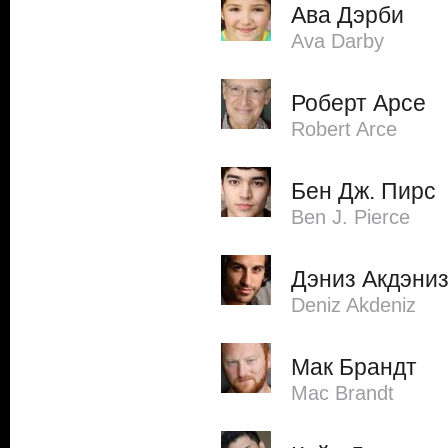
Ава Дэрби
Ava Darby
Роберт Арсе
Robert Arce
Бен Дж. Пирс
Ben J. Pierce
Дэниз Акдэни
Deniz Akdeniz
Мак Брандт
Mac Brandt