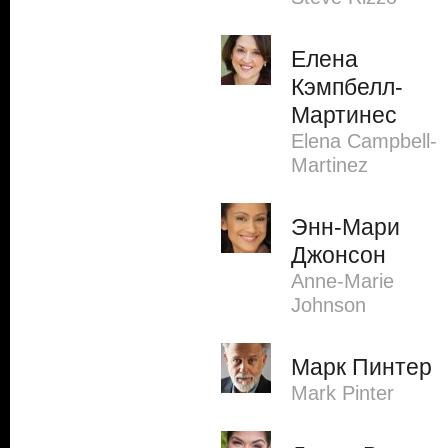
Елена
Кэмпбелл-
Мартинес
Elena Campbell-
Martinez
Энн-Мари
Джонсон
Anne-Marie
Johnson
Марк Пинтер
Mark Pinter