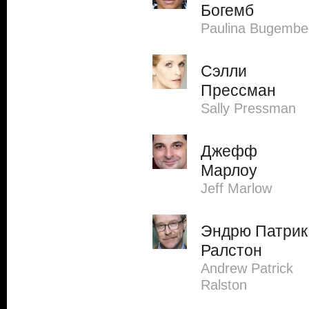
Богемб
Paulina Bugembe
Сэлли
Прессман
Sally Pressman
Джефф
Марлоу
Jeff Marlow
Эндрю Патрик
Ралстон
Andrew Patrick
Ralston