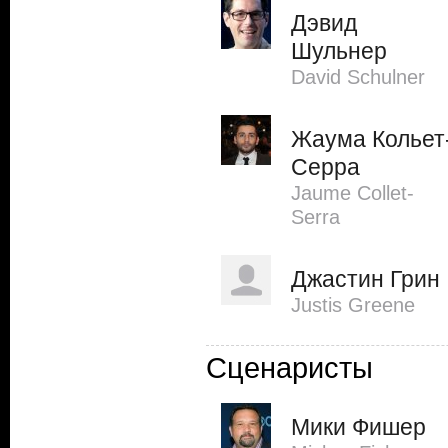
Дэвид
Шульнер
David Schulner
Жаума Кольет
Серра
Jaume Collet-
Serra
Джастин Грин
Justis Greene
Сценаристы
Мики Фишер