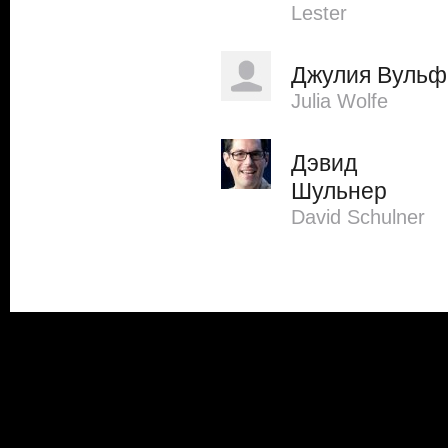
Lester
Джулия Вульф
Julia Wolfe
Дэвид
Шульнер
David Schulner