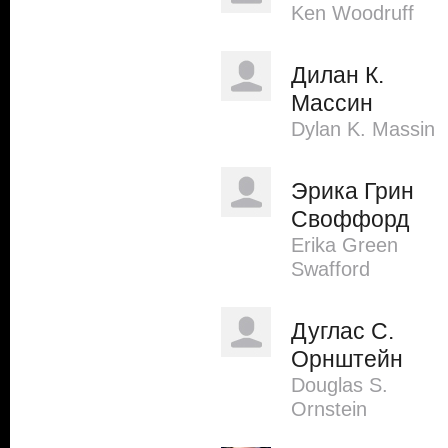
Ken Woodruff
Дилан К.
Массин
Dylan K. Massin
Эрика Грин
Своффорд
Erika Green
Swafford
Дуглас С.
Орнштейн
Douglas S.
Ornstein