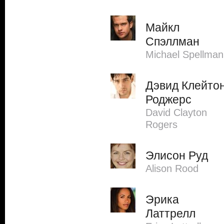
Майкл
Спэллман
Michael Spellman
Дэвид Клейто
Роджерс
David Clayton
Rogers
Элисон Руд
Alison Rood
Эрика
Латтрелл