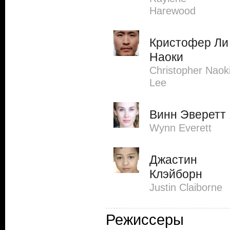
Harewood
Кристофер Ли
Наоки
Christopher Naok
Lee
Винн Эверетт
Wynn Everett
Джастин
Клэйборн
Justin Claiborne
Режиссеры