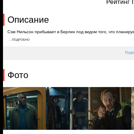
Рейтинг I
Описание
Сэм Нильсон прибывает в Берлин под видом того, что планируе
Великобритании. Тем временем детектив Зоран Бэк обыскивае
…ПОДРОБНО
удостоверения личности. Марко пробирается в метро, а Сэм у
подозрительного пассажира и вскоре захватывает поезд.
Поде
Фото