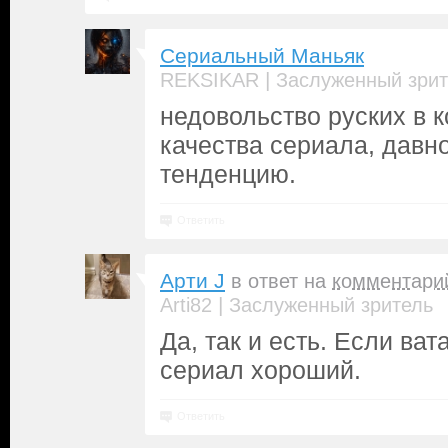
Сериальный Маньяк
|
REKSIKAR
Заслуженный зрит
недовольство руских в к
качества сериала, давн
тенденцию.
Ответить
Арти J
в ответ на
комментари
|
Arti82
Заслуженный зритель
Да, так и есть. Если ват
сериал хороший.
Ответить