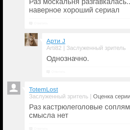
Раз москальня разгавкалась..
наверное хороший сериал
Ответить
Арти J
|
Arti82
Заслуженный зритель
Однозначно.
Ответить
TotemLost
|
Заслуженный зритель
Оценка серии
Раз кастрюлеголовые соплям
смысла нет
Ответить