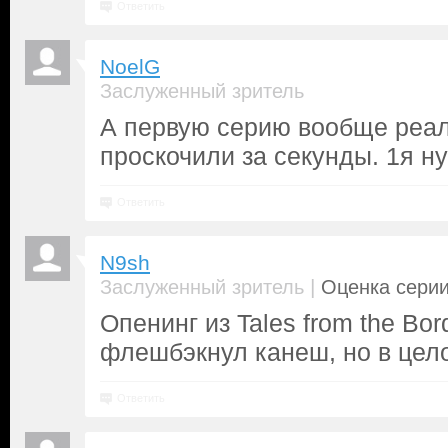
Ответить
NoelG
Заслуженный зритель
А первую серию вообще реал
проскочили за секунды. 1я ну
Ответить
N9sh
|
Заслуженный зритель
Оценка серии
Опенинг из Tales from the Bor
флешбэкнул канеш, но в цело
Ответить