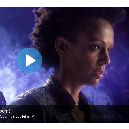
born)
Joanne). LostFilm.TV