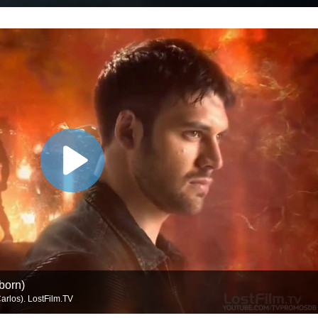
born)
rlos). LostFilm.TV