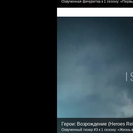
Озвученная фичуретка к 1 сезону: «Первый 
Герои: Возрождение (Heroes Re
Озвученный тизер #3 к 1 сезону: «Жизнь в 