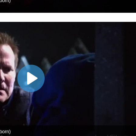
born)
born)