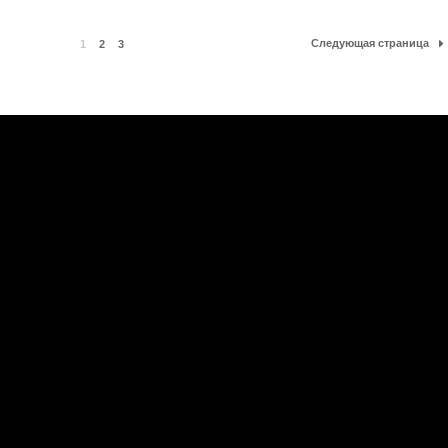
Следующая страница
1
2
3
е
|
Официальная группа в VK
ы
|
Обратная связь
|
RSS
ие материалов сайта запрещено.