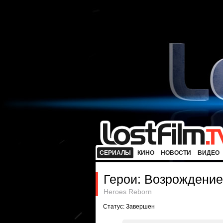
СЕРИАЛЫ
КИНО
НОВОСТИ
ВИДЕО
Герои: Возрождение
Heroes Reborn
Статус: Завершен