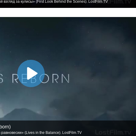
взгляд за кулисы» (First Look Behind the Scenes). LostFilm.TV
born)
равновесии» (Lives in the Balance). LostFilm.TV