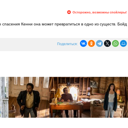
Осторожно, возможны спойлеры!
е спасения Кенни она может превратиться в одно из существ. Бойд
он видит галлюцинации с Кхатри. Генри начинает думать, что
ения, пока Кристи проверяет пульс Фатимы. Человек в желтом
Поделиться: