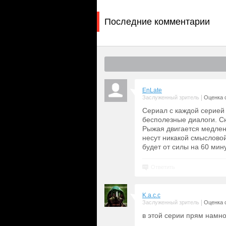
Последние комментарии
EnLate
|
Заслуженный зритель
Оценка с
Сериал с каждой серией
бесполезные диалоги. Сю
Рыжая двигается медленн
несут никакой смысловой
будет от силы на 60 мину
Ответить
K.a.c.c
|
Заслуженный зритель
Оценка с
в этой серии прям намно