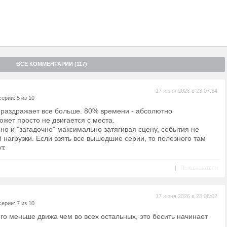
ВСЕ КОММЕНТАРИИ (117)
17 июня 2026 в 23:07:34
ерии: 5 из 10
 раздражает все больше. 80% времени - абсолютно
жет просто не двигается с места.
о и "загадочно" максимально затягивая сцену, события не
 нагрузки. Если взять все вышедшие серии, то полезного там
т.
|
Пожаловаться
17 июня 2026 в 23:08:02
ерии: 7 из 10
го меньше движа чем во всех остальных, это бесить начинает