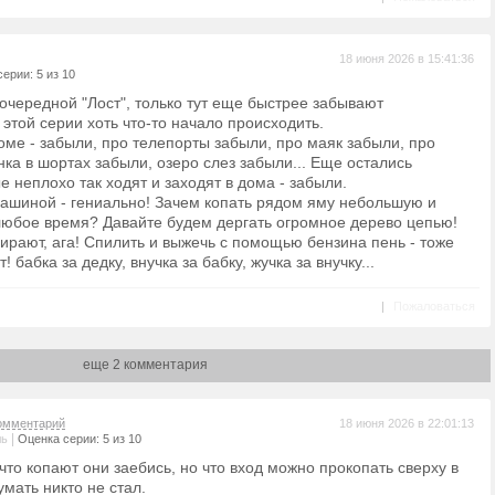
18 июня 2026 в 15:41:36
ерии: 5 из 10
очередной "Лост", только тут еще быстрее забывают
этой серии хоть что-то начало происходить.
доме - забыли, про телепорты забыли, про маяк забыли, про
ка в шортах забыли, озеро слез забыли... Еще остались
е неплохо так ходят и заходят в дома - забыли.
ашиной - гениально! Зачем копать рядом яму небольшую и
 любое время? Давайте будем дергать огромное дерево цепью!
бирают, ага! Спилить и выжечь с помощью бензина пень - тоже
 бабка за дедку, внучка за бабку, жучка за внучку...
|
Пожаловаться
еще 2 комментария
омментарий
18 июня 2026 в 22:01:13
|
ль
Оценка серии: 5 из 10
 что копают они заебись, но что вход можно прокопать сверху в
умать никто не стал.