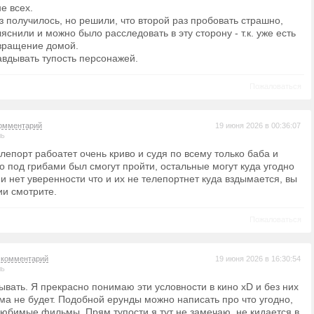
е всех.
з получилось, но решили, что второй раз пробовать страшно,
яснили и можно было расследовать в эту сторону - т.к. уже есть
вращение домой.
вдывать тупость персонажей.
Пожаловаться
омментарий
19 июня 2026 в 00:36:07
ль
лепорт рабоатет очень криво и судя по всему только баба и
о под грибами был смогут пройти, остальные могут куда угодно
и нет уверенности что и их не телепортнет куда вздымается, вы
ии смотрите.
Пожаловаться
а
комментарий
19 июня 2026 в 16:30:54
ль
ывать. Я прекрасно понимаю эти условности в кино xD и без них
ма не будет. Подобной ерунды можно написать про что угодно,
любимые фильмы. Прям тупости я тут не замечаю, не кидается в