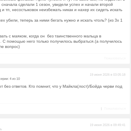
е сначала сделали 1 сезон, увидели успех и начали второй
 и тп, несостыковок неизбежать никак и нахер их сидеть искать
сех убили, теперь за ними бегать нужно и искать чтоль? (из 3х 1
)
вать с маяком, когда он без таинственного мальца в
. С помощью него только получилось выбраться.(а получилось
ле вопрос)
Пожаловаться
19 июня 2026 в 03:05:18
ерии: 4 из 10
 без ответов. Кто помнит, что у Майкла(лост)/Бойда черви под
|
Пожаловаться
19 июня 2026 в 09:49:41
ль