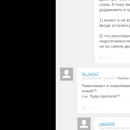
глаза. К тому ж
додумывать и тд
1) может и не в
вроде осталась
2) что расследо
недосягаемости
ли на самом де
Ответить
3a_3eHuT
|
Заслуженный зритель
Оценка с
Наваливают и наваливают
кожей?!
з.ы. Куда пропали?!
Ответить
sabita666
Заслуженный зрите