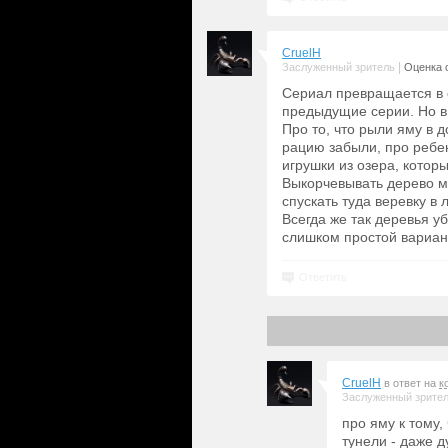
CruelH
|
Заслуженный зритель
Оценка с
Сериал превращается в 
предыдущие серии. Но в 
Про то, что рыли яму в 
рацию забыли, про ребен
игрушки из озера, которы
Выкорчевывать дерево м
спускать туда веревку в
Всегда же так деревья у
слишком простой вариант!
Ответить
CruelH
в ответ на
к
Заслуженный зрите
про яму к тому,
тунели - даже д