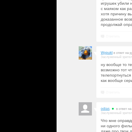
игрушек убили н
с маяком как ра
хотя причину вы
доказанное воз
продолжай опра
Ответить
Wypukt
в ответ на
к
Заслуженный зрите
ну вообще то те
возможно тот чт
телепортнуться 
как вообще сер
Ответить
odias
в ответ н
Заслуженный зрите
Что мне оправд
ни одного филь
даже про твои 