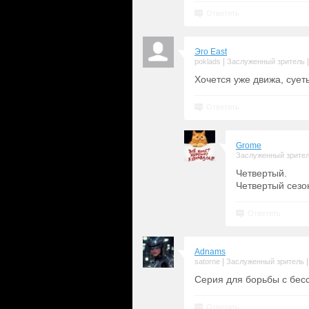
Ответить
Эго East
|
poklads
Заслуженный зритель
Хочется уже движа, сует
Ответить
Grome
Заслуженный зрите
Четвертый.
Четвертый сезо
Ответить
Adnams
|
satorne
Заслуженный зритель
Серия для борьбы с бес
Ответить