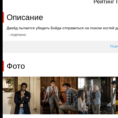
Рейтинг 
Описание
Джейд пытается убедить Бойда отправиться на поиски костей д
опасным. Джейд ищет дверь в подвале, а Джули приносит свои
…ПОДРОБНО
сердечного приступа, и Бойд и Кристи оказывают ей помощь. 
Генри выпил её кровь.
Поде
Фото