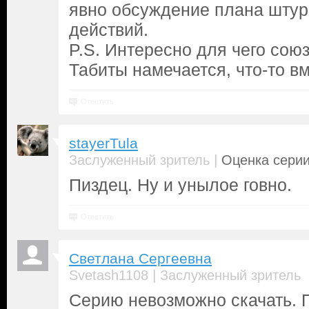
явно обсуждение плана штур
действий.
P.S. Интересно для чего сою
Табиты намечается, что-то вм
Ответить
stayerTula
|
Заслуженный зритель
Оценка серии
Пиздец. Ну и унылое говно.
Ответить
Светлана Сергеевна
|
Svetash1108
Заслуженный зритель
Серию невозможно скачать. П