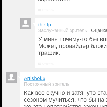
Ответить
theftp
|
Заслуженный зритель
Оценка
У меня почему-то без вп
Может, провайдер блоки
трафик.
Ответить
Artishok6
Постоянный зритель
Как все скучно и затянуто ста
сезоном мучиться, что бы нак
же это непотребство закончит