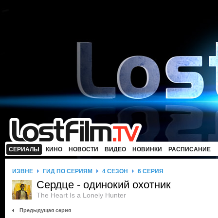
СЕРИАЛЫ
КИНО
НОВОСТИ
ВИДЕО
НОВИНКИ
РАСПИСАНИЕ
ИЗВНЕ
ГИД ПО СЕРИЯМ
4 СЕЗОН
6 СЕРИЯ
Сердце - одинокий охотник
The Heart Is a Lonely Hunter
Предыдущая серия