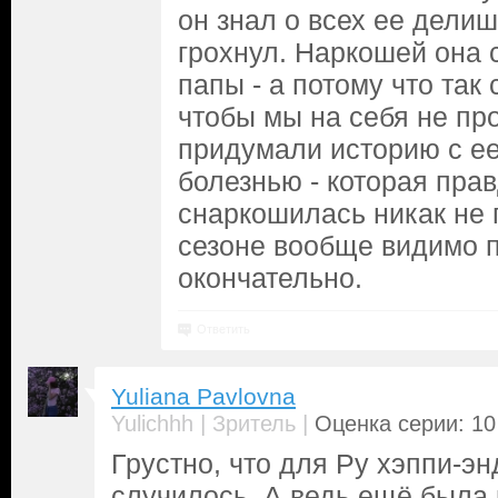
он знал о всех ее делиш
грохнул. Наркошей она 
папы - а потому что так
чтобы мы на себя не пр
придумали историю с ее
болезнью - которая прав
снаркошилась никак не 
сезоне вообще видимо 
окончательно.
Ответить
Yuliana Pavlovna
|
|
Yulichhh
Зритель
Оценка серии: 10
Грустно, что для Ру хэппи-эн
случилось. А ведь ещё была 