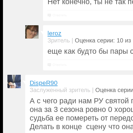
Нет конечно, ты не так 
Ответить
leroz
|
Зритель
Оценка серии: 10 из
еще как будто бы пары 
Ответить
DispeR90
|
Заслуженный зритель
Оценка серии
А с чего ради нам РУ святой
она за 3 сезона ровно 0 хоро
судьба ее помереть от передо
Делать в конце сцену что она