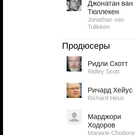
Джонатан ван
Тюллекен
Jonathan van
Tulleken
Продюсеры
Ридли Скотт
Ridley Scott
Ричард Хейус
Richard Heus
Марджори
Ходоров
Marjorie Chodoro