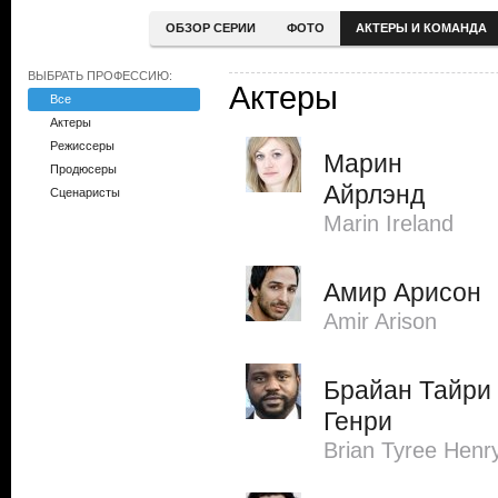
ОБЗОР СЕРИИ
ФОТО
АКТЕРЫ И КОМАНДА
ВЫБРАТЬ ПРОФЕССИЮ:
Актеры
Все
Актеры
Режиссеры
Марин
Продюсеры
Айрлэнд
Сценаристы
Marin Ireland
Амир Арисон
Amir Arison
Брайан Тайри
Генри
Brian Tyree Henr