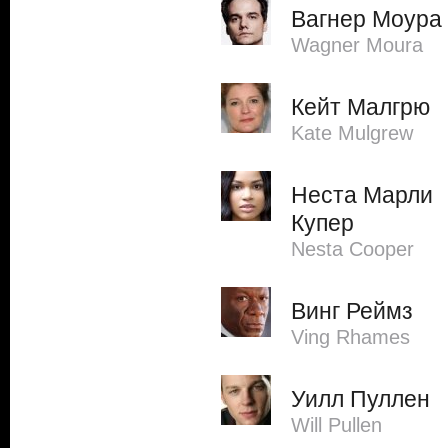
Вагнер Моура
Wagner Moura
Кейт Малгрю
Kate Mulgrew
Неста Марли
Купер
Nesta Cooper
Винг Реймз
Ving Rhames
Уилл Пуллен
Will Pullen