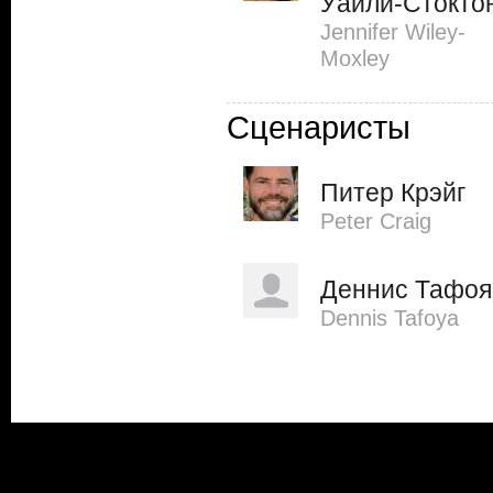
Уайли-Стокто
Jennifer Wiley-
Moxley
Сценаристы
Питер Крэйг
Peter Craig
Деннис Тафоя
Dennis Tafoya