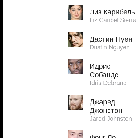
Лиз Карибель
Liz Caribel Sierra
Дастин Нуен
Dustin Nguyen
Идрис
Собанде
Idris Debrand
Джаред
Джонстон
Jared Johnston
Фонг Ле