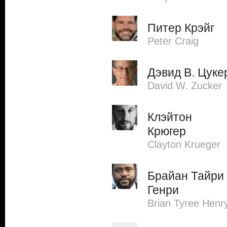
Питер Крэйг
Peter Craig
Дэвид В. Цуке
David W. Zucker
Клэйтон
Крюгер
Clayton Krueger
Брайан Тайри
Генри
Brian Tyree Henr