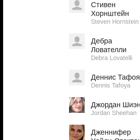
Стивен
Хорнштейн
Steven Hornstein
Дебра
Лователли
Debra Lovatelli
Деннис Тафоя
Dennis Tafoya
Джордан Шиэ
Jordan Sheehan
Дженнифер