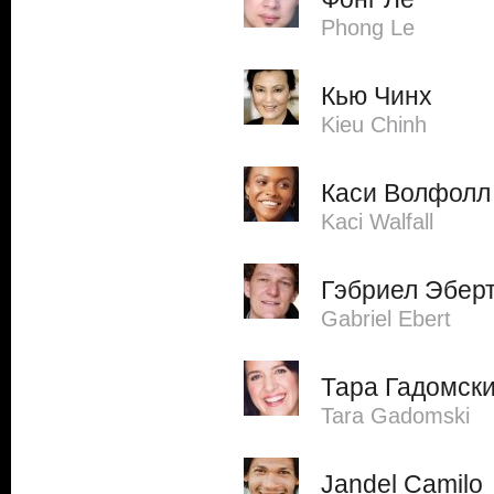
Phong Le
Кью Чинх
Kieu Chinh
Каси Волфолл
Kaci Walfall
Гэбриел Эбер
Gabriel Ebert
Тара Гадомск
Tara Gadomski
Jandel Camilo