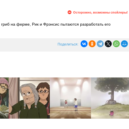
Осторожно, возможны спойлеры!
гриб на ферме, Рик и Фрэнсис пытаются разработать его
рингтон выясняют, что Маршал все еще жив, а Джонасу говорят в
лько недель жизни. На ферме Маршала начинают преследовать
Поделиться: