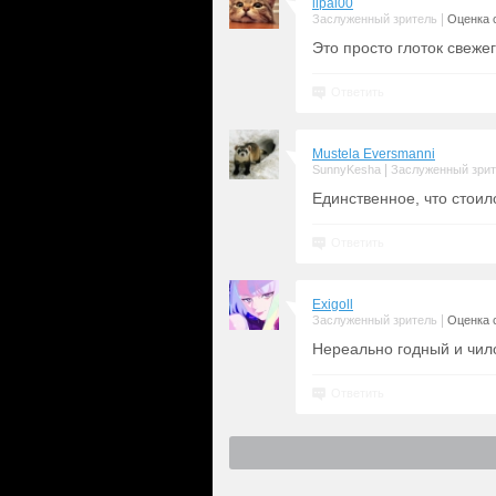
lipai00
|
Заслуженный зритель
Оценка с
Это просто глоток свеже
Ответить
Mustela Eversmanni
|
SunnyKesha
Заслуженный зри
Единственное, что стоил
Ответить
Exigoll
|
Заслуженный зритель
Оценка с
Нереально годный и чило
Ответить