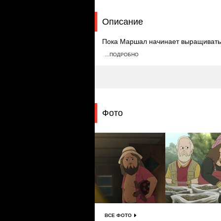
Описание
Пока Маршал начинает выращивать 
синтетический аналог. Копано и Хар
…ПОДРОБНО
больнице, что ему осталось неско
галлюцинации.
Фото
ВСЕ ФОТО