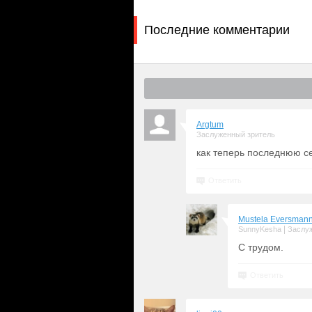
Последние комментарии
Argtum
Заслуженный зритель
как теперь последнюю с
Ответить
Mustela Eversmann
|
SunnyKesha
Заслу
С трудом.
Ответить