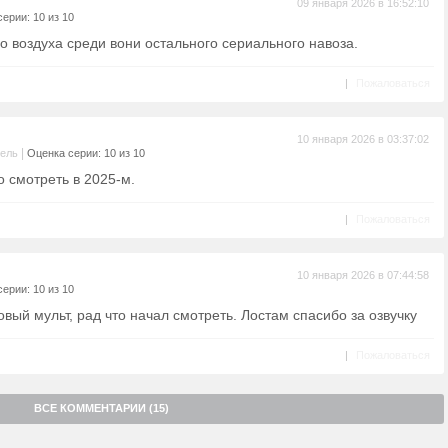
09 января 2026 в 16:52:10
ерии: 10 из 10
го воздуха среди вони остального сериального навоза.
|
Пожаловаться
10 января 2026 в 03:37:02
|
тель
Оценка серии: 10 из 10
о смотреть в 2025-м.
|
Пожаловаться
10 января 2026 в 07:44:58
ерии: 10 из 10
вый мульт, рад что начал смотреть. Лостам спасибо за озвучку
|
Пожаловаться
ВСЕ КОММЕНТАРИИ (15)