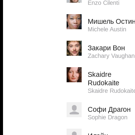
Enzo Cilenti
Мишель Ости
Michele Austin
Закари Вон
Zachary Vaughan
Skaidre
Rudokaite
Skaidre Rudokait
Софи Драгон
Sophie Dragon