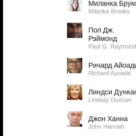
Миланка Брук
Milanka Brooks
Пол Дж.
Рэймонд
Paul G. Raymon
Ричард Айоад
Richard Ayoade
Линдси Дунка
Lindsay Duncan
Джон Ханна
John Hannah