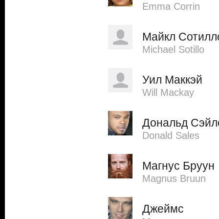
Emma Corrin
Майкл Сотилл
Michael Sotillo
Уил Маккэй
Will Mackay
Дональд Сэйл
Donald Sales
Магнус Бруун
Magnus Bruun
Джеймс