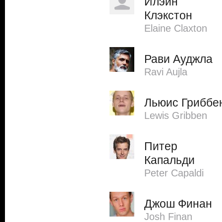
Илэйн
Клэкстон
Elaine Claxton
Рави Ауджла
Ravi Aujla
Льюис Гриббе
Lewis Gribben
Питер
Капальди
Peter Capaldi
Джош Финан
Josh Finan