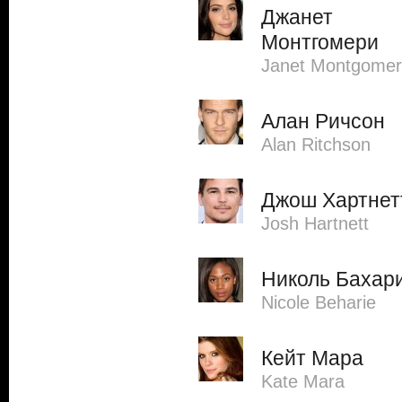
Джанет
Монтгомери
Janet Montgomer
Алан Ричсон
Alan Ritchson
Джош Хартнет
Josh Hartnett
Николь Бахар
Nicole Beharie
Кейт Мара
Kate Mara