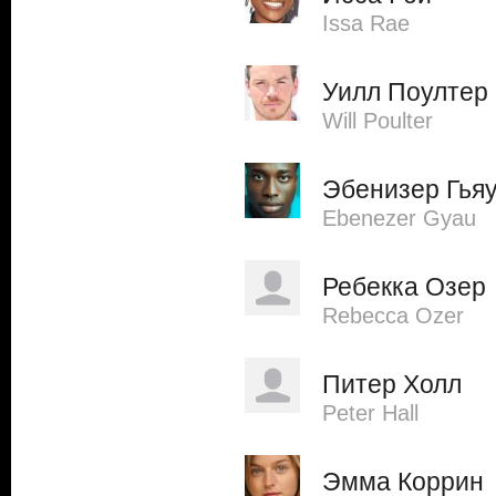
Issa Rae
Уилл Поултер
Will Poulter
Эбенизер Гья
Ebenezer Gyau
Ребекка Озер
Rebecca Ozer
Питер Холл
Peter Hall
Эмма Коррин