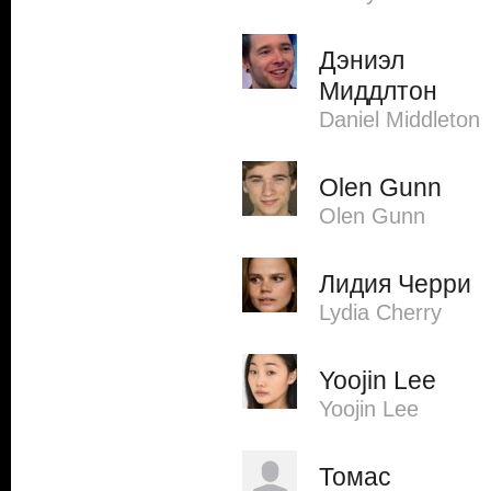
Дэниэл
Миддлтон
Daniel Middleton
Olen Gunn
Olen Gunn
Лидия Черри
Lydia Cherry
Yoojin Lee
Yoojin Lee
Томас