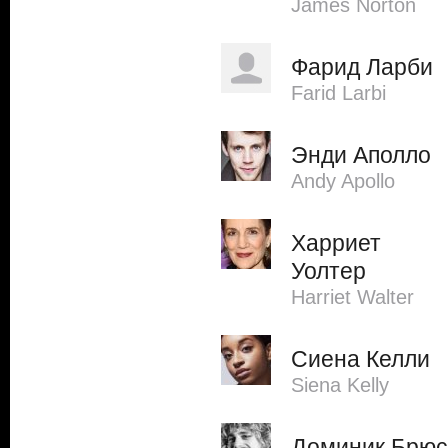
James Norton
Фарид Ларби
Farid Larbi
Энди Аполло
Andy Apollo
Харриет
Уолтер
Harriet Walter
Сиена Келли
Siena Kelly
Доминик Брюс