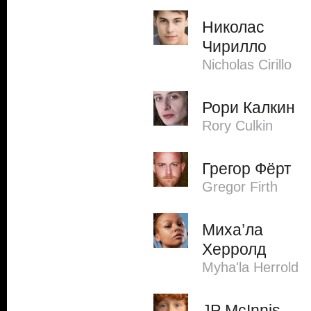
Николас
Чирилло
Nicholas Cirillo
Рори Калкин
Rory Culkin
Грегор Фёрт
Gregor Firth
Миха’ла
Херролд
Myha'la Herrold
JP McInnis