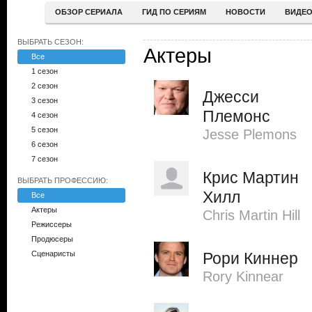
ОБЗОР СЕРИАЛА
ГИД ПО СЕРИЯМ
НОВОСТИ
ВИДЕ
ВЫБРАТЬ СЕЗОН:
Актеры
Все
1 сезон
2 сезон
Джесси
3 сезон
Племонс
4 сезон
5 сезон
Jesse Plemons
6 сезон
7 сезон
Крис Мартин
ВЫБРАТЬ ПРОФЕССИЮ:
Хилл
Все
Актеры
Chris Martin Hill
Режиссеры
Продюсеры
Сценаристы
Рори Киннер
Rory Kinnear