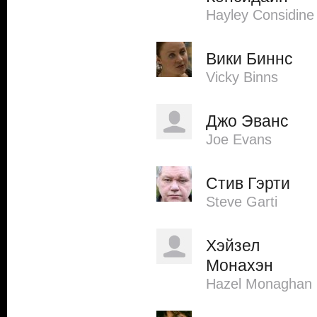
Hayley Considine
Вики Биннс
Vicky Binns
Джо Эванс
Joe Evans
Стив Гэрти
Steve Garti
Хэйзел
Монахэн
Hazel Monaghan