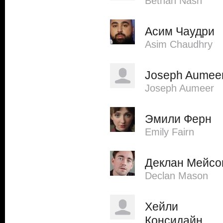
Bethan Nash
Асим Чаудри
Asim Chaudhry
Joseph Aumee
Joseph Aumeer
Эмили Ферн
Emily Fairn
Деклан Мейсо
Declan Mason
Хейли
Консидайн