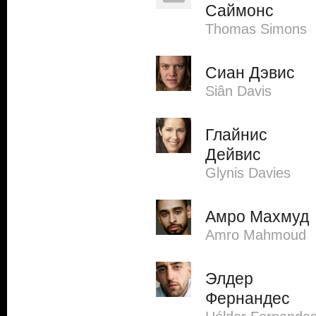
Саймонс
Thomas Simons
Сиан Дэвис
Siân Davis
Глайнис
Дейвис
Glynis Davies
Амро Махмуд
Amro Mahmoud
Элдер
Фернандес