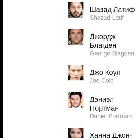
Шазад Латиф
Shazad Latif
Джордж
Благден
George Blagden
Джо Коул
Joe Cole
Дэниэл
Портман
Daniel Portman
Ханна Джон-