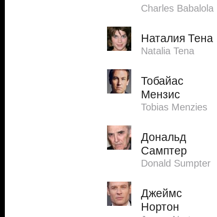
Charles Babalola
Наталия Тена
Natalia Tena
Тобайас
Мензис
Tobias Menzies
Дональд
Самптер
Donald Sumpter
Джеймс
Нортон