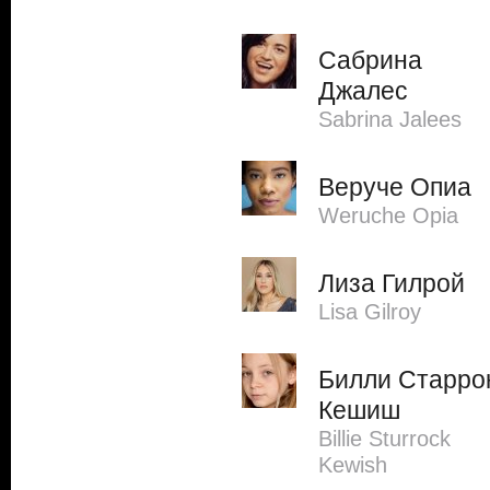
Сабрина
Джалес
Sabrina Jalees
Веруче Опиа
Weruche Opia
Лиза Гилрой
Lisa Gilroy
Билли Старро
Кешиш
Billie Sturrock
Kewish