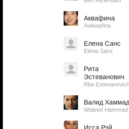
Ben Ashenden
Аквафина
Awkwafina
Елена Санс
Elena Sanz
Рита
Эстеванович
Rita Estevanovic
Валид Хамма
Waleed Hammad
Исса Рэй