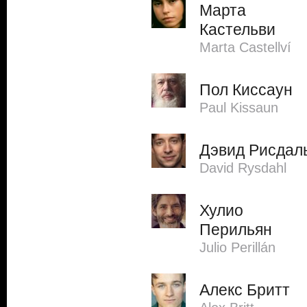
Марта
Кастельви
Marta Castellví
Пол Киссаун
Paul Kissaun
Дэвид Рисдал
David Rysdahl
Хулио
Перильян
Julio Perillán
Алекс Бритт