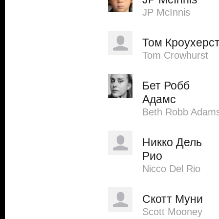
JP McInnis
Том Кроухерс
Tom Crowhurst
Бет Робб
Адамс
Beth Robb Adam
Никко Дель
Рио
Nicco Del Rio
Скотт Муни
Scott Mooney