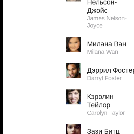
Нельсон-
Джойс
James Nelson-
Joyce
Милана Ван
Milana Wan
Дэррил Фосте
Darryl Foster
Кэролин
Тейлор
Carolyn Taylor
Зази Битц