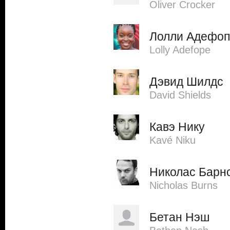
Oliver Crocker
Лолли Адефоп
Lolly Adefope
Дэвид Шилдс
David Shields
Кавэ Нику
Kavé Niku
Николас Барн
Nicholas Burns
Бетан Нэш