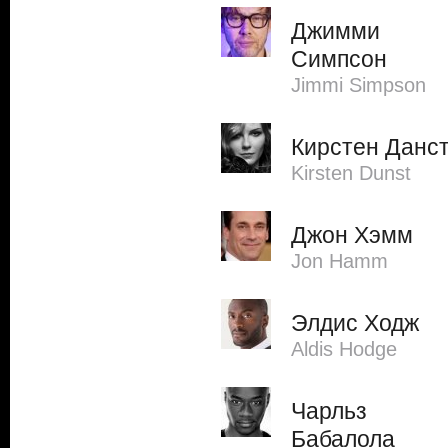
Джимми
Симпсон
Jimmi Simpson
Кирстен Данс
Kirsten Dunst
Джон Хэмм
Jon Hamm
Элдис Ходж
Aldis Hodge
Чарльз
Бабалола