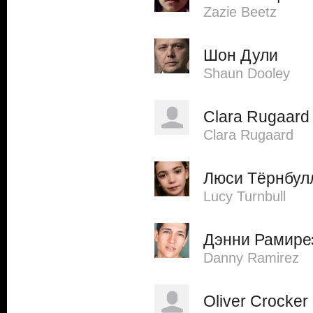
Zazie Beetz
Шон Дули
Shaun Dooley
Clara Rugaard
Clara Rugaard
Люси Тёрнбул
Lucy Turnbull
Дэнни Рамире
Danny Ramirez
Oliver Crocker