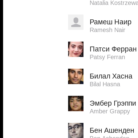
Natalia Kostrzew
Рамеш Наир
Ramesh Nair
Патси Ферран
Patsy Ferran
Билал Хасна
Bilal Hasna
Эмбер Грэппи
Amber Grappy
Бен Ашенден