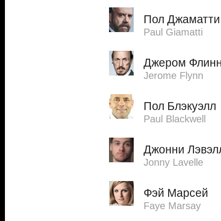
Пол Джаматти
Paul Giamatti
Джером Флин
Jerome Flynn
Пол Блэкуэлл
Paul Blackwell
Джонни Лэвэл
Jonny Lavelle
Фэй Марсей
Faye Marsay