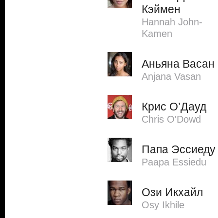
Кэймен
Hannah John-
Kamen
Аньяна Васан
Anjana Vasan
Крис О’Дауд
Chris O'Dowd
Папа Эссиеду
Paapa Essiedu
Ози Икхайл
Osy Ikhile