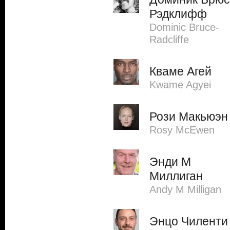
Рэдклифф
Dominic Bruce-
Radcliffe
Кваме Агей
Kwame Agyei
Рози Макьюэн
Rosy McEwen
Энди М
Миллиган
Andy M Milligan
Энцо Чиленти