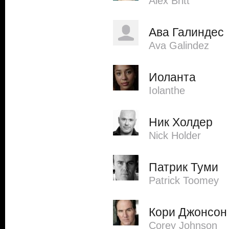
Alex Britt
Ава Галиндес
Ava Galindez
Иоланта
Iolanthe
Ник Холдер
Nick Holder
Патрик Туми
Patrick Toomey
Кори Джонсон
Corey Johnson