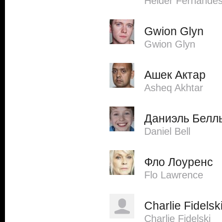
Hélder Fernande
Gwion Glyn
Gwion Glyn
Ашек Актар
Asheq Akhtar
Даниэль Белл
Daniel Bell
Фло Лоуренс
Flo Lawrence
Charlie Fidelsk
Charlie Fidelski