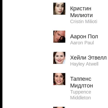
Кристин
Милиоти
Cristin Milioti
Аарон Пол
Aaron Paul
Хейли Этвелл
Hayley Atwell
Таппенс
Мидлтон
Tuppence
Middleton